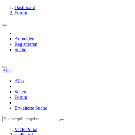
Dashboard
Forum
Anmelden
Registrieren
Suche
Alles
Alles
Seiten
Forum
Erweiterte Suche
VDR Portal
scully_mi