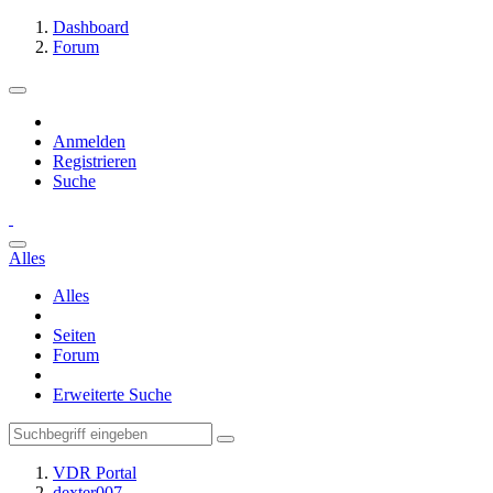
Dashboard
Forum
Anmelden
Registrieren
Suche
Alles
Alles
Seiten
Forum
Erweiterte Suche
VDR Portal
dexter007