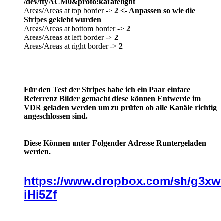
/dev/ttyACM0&proto:karatelight
Areas/Areas at top border ->
2 <- Anpassen so wie die
Stripes geklebt wurden
Areas/Areas at bottom border ->
2
Areas/Areas at left border ->
2
Areas/Areas at right border ->
2
Für den Test der Stripes habe ich ein Paar einface
Referrenz Bilder gemacht diese können Entwerde im
VDR geladen werden um zu prüfen ob alle Kanäle richtig
angeschlossen sind.
Diese Können unter Folgender Adresse Runtergeladen
werden.
https://www.dropbox.com/sh/g3x
iHi5Zf