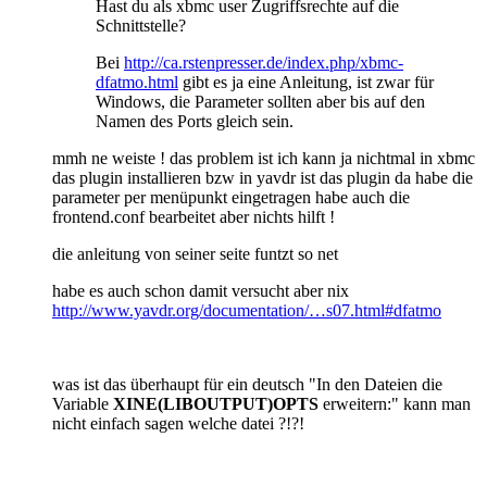
Hast du als xbmc user Zugriffsrechte auf die
Schnittstelle?
Bei
http://ca.rstenpresser.de/index.php/xbmc-
dfatmo.html
gibt es ja eine Anleitung, ist zwar für
Windows, die Parameter sollten aber bis auf den
Namen des Ports gleich sein.
mmh ne weiste ! das problem ist ich kann ja nichtmal in xbmc
das plugin installieren bzw in yavdr ist das plugin da habe die
parameter per menüpunkt eingetragen habe auch die
frontend.conf bearbeitet aber nichts hilft !
die anleitung von seiner seite funtzt so net
habe es auch schon damit versucht aber nix
http://www.yavdr.org/documentation/…s07.html#dfatmo
was ist das überhaupt für ein deutsch "In den Dateien die
Variable
XINE(LIBOUTPUT)OPTS
erweitern:" kann man
nicht einfach sagen welche datei ?!?!