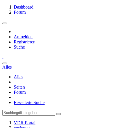
Dashboard
Forum
Anmelden
Registrieren
Suche
Alles
Alles
Seiten
Forum
Erweiterte Suche
VDR Portal
cyclemat