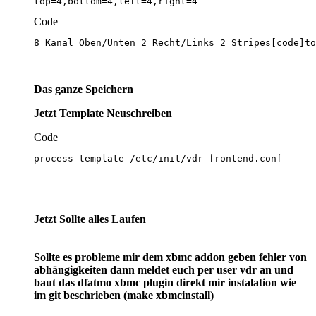
top=4,bottom=4,left=4,right=4
Code
8 Kanal Oben/Unten 2 Recht/Links 2 Stripes[code]to
Das ganze Speichern
Jetzt Template Neuschreiben
Code
process-template /etc/init/vdr-frontend.conf
Jetzt Sollte alles Laufen
Sollte es probleme mir dem xbmc addon geben fehler von
abhängigkeiten dann meldet euch per user vdr an und
baut das dfatmo xbmc plugin direkt mir instalation wie
im git beschrieben (make xbmcinstall)