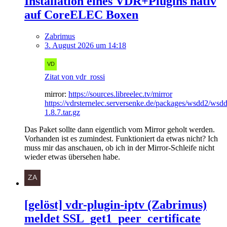
Installation eines VDR+Plugins nativ
auf CoreELEC Boxen
Zabrimus
3. August 2026 um 14:18
Zitat von vdr_rossi
mirror:
https://sources.libreelec.tv/mirror
https://vdrsternelec.serversenke.de/packages/wsdd2/wsd
1.8.7.tar.gz
Das Paket sollte dann eigentlich vom Mirror geholt werden.
Vorhanden ist es zumindest. Funktioniert da etwas nicht? Ich
muss mir das anschauen, ob ich in der Mirror-Schleife nicht
wieder etwas übersehen habe.
[gelöst] vdr-plugin-iptv (Zabrimus)
meldet SSL_get1_peer_certificate