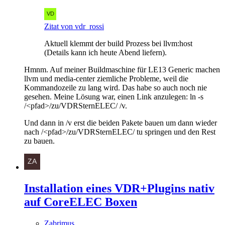
Zitat von vdr_rossi
Aktuell klemmt der build Prozess bei llvm:host
(Details kann ich heute Abend liefern).
Hmnm. Auf meiner Buildmaschine für LE13 Generic machen
llvm und media-center ziemliche Probleme, weil die
Kommandozeile zu lang wird. Das habe so auch noch nie
gesehen. Meine Lösung war, einen Link anzulegen: ln -s
/<pfad>/zu/VDRSternELEC/ /v.
Und dann in /v erst die beiden Pakete bauen um dann wieder
nach /<pfad>/zu/VDRSternELEC/ tu springen und den Rest
zu bauen.
Installation eines VDR+Plugins nativ
auf CoreELEC Boxen
Zabrimus