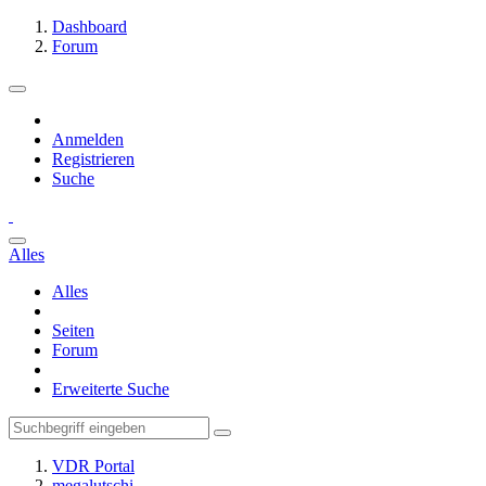
Dashboard
Forum
Anmelden
Registrieren
Suche
Alles
Alles
Seiten
Forum
Erweiterte Suche
VDR Portal
megalutschi