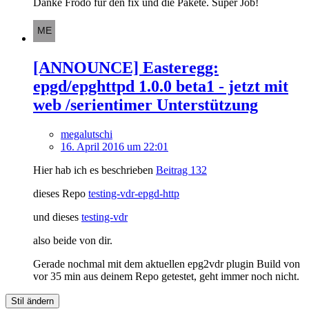
Danke Frodo für den fix und die Pakete. Super Job!
[ANNOUNCE] Easteregg:
epgd/epghttpd 1.0.0 beta1 - jetzt mit
web /serientimer Unterstützung
megalutschi
16. April 2016 um 22:01
Hier hab ich es beschrieben
Beitrag 132
dieses Repo
testing-vdr-epgd-http
und dieses
testing-vdr
also beide von dir.
Gerade nochmal mit dem aktuellen epg2vdr plugin Build von
vor 35 min aus deinem Repo getestet, geht immer noch nicht.
Stil ändern