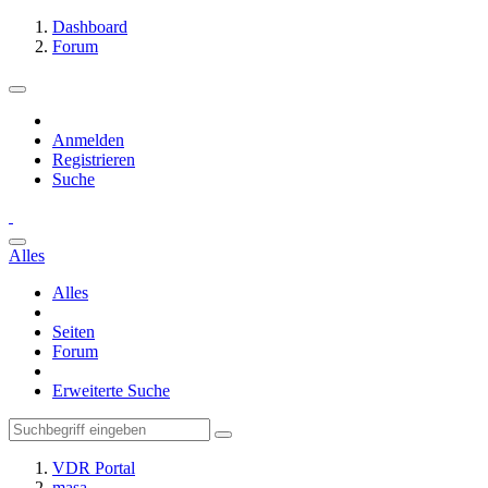
Dashboard
Forum
Anmelden
Registrieren
Suche
Alles
Alles
Seiten
Forum
Erweiterte Suche
VDR Portal
masa