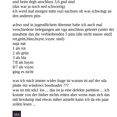
und beim drgb anschluss 3,6 gnd sind
(das war ja noch ned schwierig)
ich werd mal morgen mitn oszi nachsen ob was schwingt an
den anderen pins
achso und in jugendlichem übermut habe ich auch mal
verschiedene belegungen am vga anschluss getestet (unter der
annahme das die verbleibenden 5 pins [die nicht masse sind]
rot,grün,blau,hsync,vsync sind)
naja mit
1 als rot
2 als grün
3 als bla
7/8 als hsync
8/7 als vsync
ging es nicht
was ich mich immer wider frage ist warum ist auf der sda
platte ein windows bootloader ???
was ist mit sda1 los ... das ist ja eine defekte partition ... ich
konnte von der bisher nichts retten aber wenn man sich das
mit hexdump mal etwas näher ansieht kann ich da ein paar
zeilen lesen ...