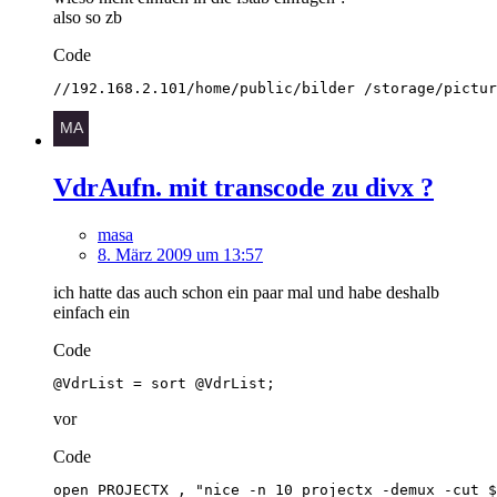
also so zb
Code
//192.168.2.101/home/public/bilder /storage/pictur
VdrAufn. mit transcode zu divx ?
masa
8. März 2009 um 13:57
ich hatte das auch schon ein paar mal und habe deshalb
einfach ein
Code
@VdrList = sort @VdrList;
vor
Code
open PROJECTX , "nice -n 10 projectx -demux -cut $