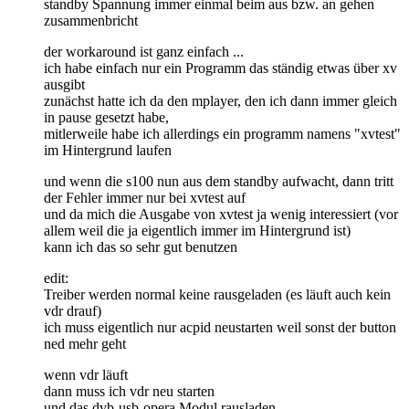
standby Spannung immer einmal beim aus bzw. an gehen
zusammenbricht
der workaround ist ganz einfach ...
ich habe einfach nur ein Programm das ständig etwas über xv
ausgibt
zunächst hatte ich da den mplayer, den ich dann immer gleich
in pause gesetzt habe,
mitlerweile habe ich allerdings ein programm namens "xvtest"
im Hintergrund laufen
und wenn die s100 nun aus dem standby aufwacht, dann tritt
der Fehler immer nur bei xvtest auf
und da mich die Ausgabe von xvtest ja wenig interessiert (vor
allem weil die ja eigentlich immer im Hintergrund ist)
kann ich das so sehr gut benutzen
edit:
Treiber werden normal keine rausgeladen (es läuft auch kein
vdr drauf)
ich muss eigentlich nur acpid neustarten weil sonst der button
ned mehr geht
wenn vdr läuft
dann muss ich vdr neu starten
und das dvb-usb-opera Modul rausladen