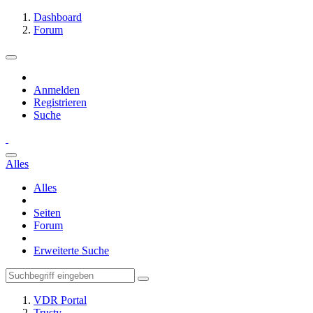
Dashboard
Forum
Anmelden
Registrieren
Suche
Alles
Alles
Seiten
Forum
Erweiterte Suche
VDR Portal
Trusty