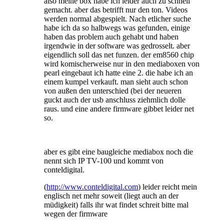
also meine box habe ich leider auch zu schnell
gemacht. aber das betrifft nur den ton. Videos
werden normal abgespielt. Nach etlicher suche
habe ich da so halbwegs was gefunden, einige
haben das problem auch gehabt und haben
irgendwie in der software was gedrosselt. aber
eigendlich soll das net funzen. der em8560 chip
wird komischerweise nur in den mediaboxen von
pearl eingebaut ich hatte eine 2. die habe ich an
einem kumpel verkauft. man sieht auch schon
von außen den unterschied (bei der neueren
guckt auch der usb anschluss ziehmlich dolle
raus. und eine andere firmware gibbet leider net
so.
aber es gibt eine baugleiche mediabox noch die
nennt sich IP TV-100 und kommt von
conteldigital.
(
http://www.conteldigital.com
) leider reicht mein
englisch net mehr soweit (liegt auch an der
müdigkeit) falls ihr wat findet schreit bitte mal
wegen der firmware