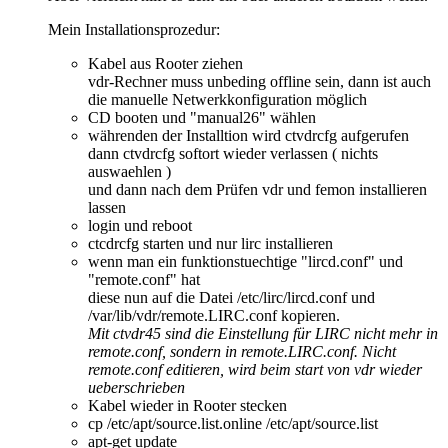
Mein Installationsprozedur:
Kabel aus Rooter ziehen
vdr-Rechner muss unbeding offline sein, dann ist auch
die manuelle Netwerkkonfiguration möglich
CD booten und "manual26" wählen
währenden der Installtion wird ctvdrcfg aufgerufen
dann ctvdrcfg softort wieder verlassen ( nichts
auswaehlen )
und dann nach dem Prüfen vdr und femon installieren
lassen
login und reboot
ctcdrcfg starten und nur lirc installieren
wenn man ein funktionstuechtige "lircd.conf" und
"remote.conf" hat
diese nun auf die Datei /etc/lirc/lircd.conf und
/var/lib/vdr/remote.LIRC.conf kopieren.
Mit ctvdr45 sind die Einstellung für LIRC nicht mehr in
remote.conf, sondern in remote.LIRC.conf. Nicht
remote.conf editieren, wird beim start von vdr wieder
ueberschrieben
Kabel wieder in Rooter stecken
cp /etc/apt/source.list.online /etc/apt/source.list
apt-get update