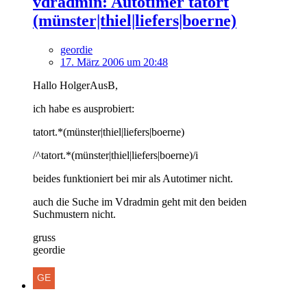
vdradmin: Autotimer tatort
(münster|thiel|liefers|boerne)
geordie
17. März 2006 um 20:48
Hallo HolgerAusB,
ich habe es ausprobiert:
tatort.*(münster|thiel|liefers|boerne)
/^tatort.*(münster|thiel|liefers|boerne)/i
beides funktioniert bei mir als Autotimer nicht.
auch die Suche im Vdradmin geht mit den beiden
Suchmustern nicht.
gruss
geordie