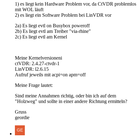
1) es liegt kein Hardware Problem vor, da CtVDR problemlos
mit WOL läuft
2) es liegt ein Software Problem bei LinVDR vor
2a) Es liegt evtl on Busybox poweroff
2b) Es liegt evtl am Treiber "via-rhine"
2c) Es liegt evtl am Kernel
Meine Kernelversioneni
ctVDR: 2.4.27-ctvdr-1
LinVDR: l2.6.15
Aufruf jeweils mit acpi=on apm=off
Meine Frage lautet:
Sind meine Annahmen richtig, oder bin ich auf dem
"Holzweg" und sollte in einer andere Richtung ermitteln?
Gruss
geordie