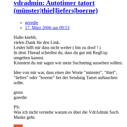
vdradmin: Autotimer tatort
(münster|thiel|liefers|boerne)
geordie
17. März 2006 um 09:53
Hallo knebb,
vielen Dank für den Link.
Leider hilft mir dass nicht weiter ( bin zu doof ! )
In dem Thread schreibst du, dass du gut mit RegExp
umgehen kannst.
Könntest du mir sagen wie mein Suchstring aussehen sollten.
Idee von mir war, dass eines der Worte "münster", "thiel",
"liefers" oder "boerne" bei der Sendung Tatort auftauchen
sollte.
gruss
goerdie
PS:
Was ich nicht verstehe warum es über die VdrAdmin Such
Maske geht.