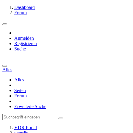
Dashboard
Forum
Anmelden
Registrieren
Suche
Alles
Alles
Seiten
Forum
Erweiterte Suche
VDR Portal
geordie