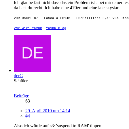
Ich glaube fast nicht dass das ein Problem ist - bei mir dauer
da hast du recht. Ich habe eine 470er und eine late skystar
VDR User: 87 - LaScala LC14B - LG/Phillipps 6,4" VGA Dis
vdr-wiki YaVDR
|
YaVDR Blog
derG
Schüler
Beiträge
63
29. April 2010 um 14:14
#4
Also ich würde auf s3: 'suspend to RAM' tippen.