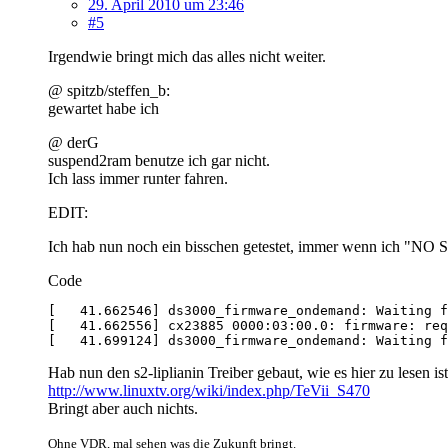
29. April 2010 um 23:46
#5
Irgendwie bringt mich das alles nicht weiter.
@ spitzb/steffen_b:
gewartet habe ich
@ derG
suspend2ram benutze ich gar nicht.
Ich lass immer runter fahren.
EDIT:
Ich hab nun noch ein bisschen getestet, immer wenn ich "N
Code
[   41.699124] ds3000_firmware_ondemand: Waiting f
Hab nun den s2-liplianin Treiber gebaut, wie es hier zu lesen ist
http://www.linuxtv.org/wiki/index.php/TeVii_S470
Bringt aber auch nichts.
Ohne VDR, mal sehen was die Zukunft bringt.