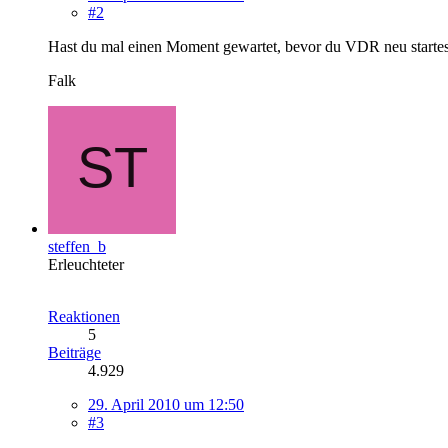
#2
Hast du mal einen Moment gewartet, bevor du VDR neu startest? 
Falk
steffen_b
Erleuchteter
Reaktionen
5
Beiträge
4.929
29. April 2010 um 12:50
#3