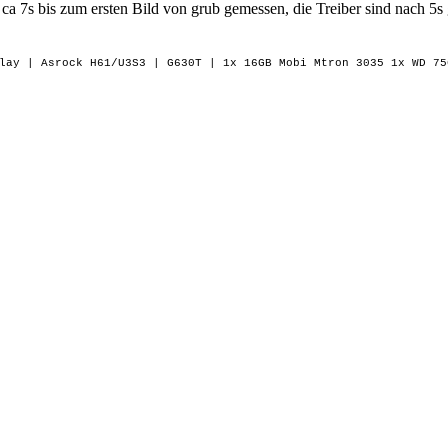
t es ca 7s bis zum ersten Bild von grub gemessen, die Treiber sind nach
play
| Asrock H61/U3S3 | G630T | 1x 16GB Mobi Mtron 3035 1x WD 75