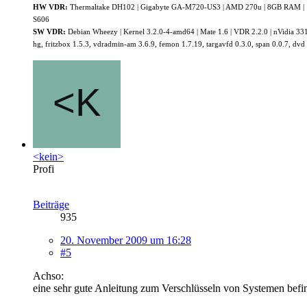
HW VDR:
Thermaltake DH102 | Gigabyte GA-M720-US3 | AMD 270u | 8GB RAM | 120
S606
SW VDR:
Debian Wheezy | Kernel 3.2.0-4-amd64 | Mate 1.6 | VDR 2.2.0 | nVidia 331.7
hg, fritzbox 1.5.3, vdradmin-am 3.6.9, femon 1.7.19, targavfd 0.3.0, span 0.0.7, dvd 0
<kein>
Profi
Beiträge
935
20. November 2009 um 16:28
#5
Achso:
eine sehr gute Anleitung zum Verschlüsseln von Systemen befi