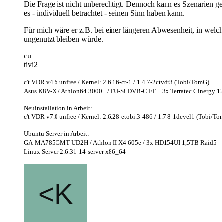
Die Frage ist nicht unberechtigt. Dennoch kann es Szenarien g
es - individuell betrachtet - seinen Sinn haben kann.
Für mich wäre er z.B. bei einer längeren Abwesenheit, in welch
ungenutzt bleiben würde.
cu
tivi2
c't VDR v4.5 unfree / Kernel: 2.6.16-ct-1 / 1.4.7-2ctvdr3 (Tobi/TomG)
Asus K8V-X / Athlon64 3000+ / FU-Si DVB-C FF + 3x Terratec Cinergy
Neuinstallation in Arbeit:
c't VDR v7.0 unfree / Kernel: 2.6.28-etobi.3-486 / 1.7.8-1devel1 (Tobi/T
Ubuntu Server in Arbeit:
GA-MA785GMT-UD2H / Athlon II X4 605e / 3x HD154UI 1,5TB Raid5
Linux Server 2.6.31-14-server x86_64