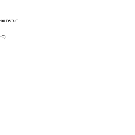
 1200 DVB-C
omG)