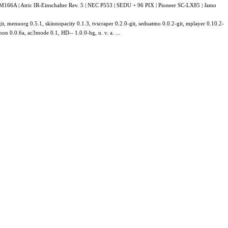
A | Atric IR-Einschalter Rev. 5 | NEC P553 | SEDU + 96 PIX | Pioneer SC-LX85 | Jamo
t, menuorg 0.5.1, skinnopacity 0.1.3, tvscraper 0.2.0-git, seduatmo 0.0.2-git, mplayer 0.10.2-
on 0.0.6a, ac3mode 0.1, HD-- 1.0.0-hg, u. v. a. ...