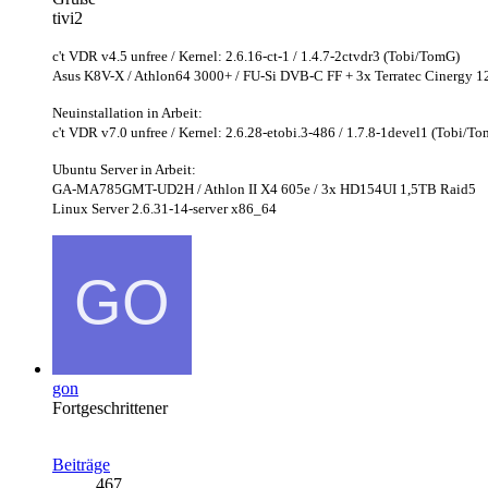
tivi2
c't VDR v4.5 unfree / Kernel: 2.6.16-ct-1 / 1.4.7-2ctvdr3 (Tobi/TomG)
Asus K8V-X / Athlon64 3000+ / FU-Si DVB-C FF + 3x Terratec Cinergy
Neuinstallation in Arbeit:
c't VDR v7.0 unfree / Kernel: 2.6.28-etobi.3-486 / 1.7.8-1devel1 (Tobi/T
Ubuntu Server in Arbeit:
GA-MA785GMT-UD2H / Athlon II X4 605e / 3x HD154UI 1,5TB Raid5
Linux Server 2.6.31-14-server x86_64
gon
Fortgeschrittener
Beiträge
467