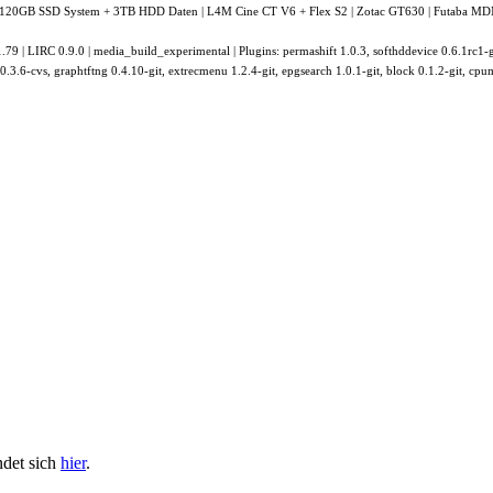
GB SSD System + 3TB HDD Daten | L4M Cine CT V6 + Flex S2 | Zotac GT630 | Futaba MDM166
9 | LIRC 0.9.0 | media_build_experimental | Plugins: permashift 1.0.3, softhddevice 0.6.1rc1-gi
.3.6-cvs, graphtftng 0.4.10-git, extrecmenu 1.2.4-git, epgsearch 1.0.1-git, block 0.1.2-git, cpum
ndet sich
hier
.