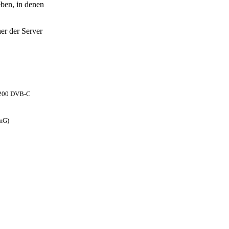
eben, in denen
er der Server
 1200 DVB-C
omG)