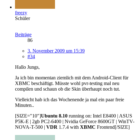
freezy
Schüler
Beiträge
86
3. November 2009 um 15:39
#34
Hallo Jungs,
Ja ich bin momentan ziemlich mit dem Android-Client für
XBMC beschäftigt. Müsste wohl pvr-testing mal neu
compilen und schaun ob die Skin überhaupt noch tut.
Vielleicht hab ich das Wochenende ja mal ein paar freie
Minuten..
[SIZE="10"]
Ubuntu 8.10
running on: Intel E8400 | ASUS
P5K-E | 2gb PC2-6400 | Nvidia GeForce 8600GT | WinTV-
NOVA-T-500 |
VDR
1.7.4 with
XBMC
Frontend[/SIZE]