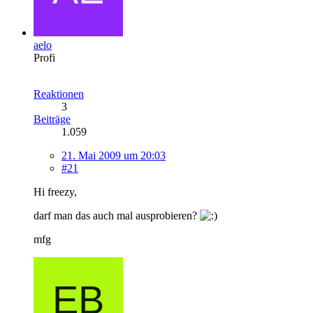
aelo
Profi
Reaktionen
3
Beiträge
1.059
21. Mai 2009 um 20:03
#21
Hi freezy,
darf man das auch mal ausprobieren?
mfg