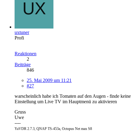
uxtuner
Profi
Reaktionen
2
Beiträge
846
25. Mai 2009 um 11:21
#27
warscheinlich habe ich Tomaten auf den Augen - finde keine
Einstellung um Live TV im Hauptmenü zu aktivieren
Gruss
Uwe
----
YaVDR 2.7.3, QNAP TS-453a, Octopus Net max S8