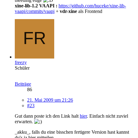
bleeding edge
xine-lib-1.2 VAAPI :
https://github.com/huceke/xine-lib-
vaapi/commits/vaapi
+
vdr-xine
als Frontend
freezy
Schüler
Beiträge
86
21. Mai 2009 um 21:26
#23
Gut dann poste ich den Link halt
hier
. Einfach nicht zuviel
erwarten.
_akku_, falls du eine bisschen fertigere Version hast kannst
du's ja hier mitteilen.