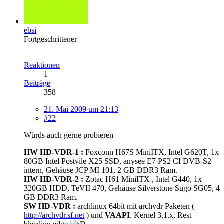
ebsi
Fortgeschrittener
Reaktionen
1
Beiträge
358
21. Mai 2009 um 21:13
#22
Würds auch gerne probieren
HW HD-VDR-1 :
Foxconn H67S MiniITX, Intel G620T, 1x
80GB Intel Postvile X25 SSD, anysee E7 PS2 CI DVB-S2
intern, Gehäuse JCP MI 101, 2 GB DDR3 Ram.
HW HD-VDR-2 :
Zotac H61 MiniITX , Intel G440, 1x
320GB HDD, TeVII 470, Gehäuse Silverstone Sugo SG05, 4
GB DDR3 Ram.
SW HD-VDR :
archlinux 64bit mit archvdr Paketen (
http://archvdr.sf.net
) und
VAAPI
. Kernel 3.1.x, Rest