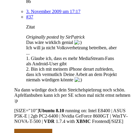
86
3. November 2009 um 17:17
#37
Zitat
Originally posted by SirPatrick
Das wäre wirklich genial
Ich will ja nicht Volksverhetzung betreiben, aber
...
1. Glaube ich, dass es mehr MediaStream-Fans
als Android-User gibt
2. Bin ich mit meinem iPhone derart zufrieden,
dass ich vermutlich Deine Arbeit an dem Projekt
niemals würdigen könnte
Na dann würdige doch dein Streichelspielzeug noch schön.
Apfelfanbuben kann ich per SE schon mal nicht ernst nehmen
:p
[SIZE="10"]
Ubuntu 8.10
running on: Intel E8400 | ASUS
P5K-E | 2gb PC2-6400 | Nvidia GeForce 8600GT | WinTV-
NOVA-T-500 |
VDR
1.7.4 with
XBMC
Frontend[/SIZE]