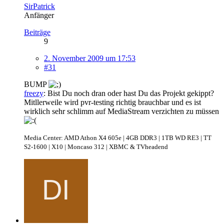
SirPatrick
Anfänger
Beiträge
9
2. November 2009 um 17:53
#31
BUMP
freezy
: Bist Du noch dran oder hast Du das Projekt gekippt?
Mitllerweile wird pvr-testing richtig brauchbar und es ist
wirklich sehr schlimm auf MediaStream verzichten zu müssen
Media Center: AMD Athon X4 605e | 4GB DDR3 | 1TB WD RE3 | TT
S2-1600 | X10 | Moncaso 312 | XBMC & TVheadend