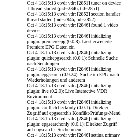
Oct 4 18:15:13 ctvdr vdr: [2851] tuner on device
1 thread started (pid=2846, tid=2851)
Oct 4 18:15:13 ctvdr vdr: [2852] section handler
thread started (pid=2846, tid=2852)
Oct 4 18:15:13 ctvdr vdr: [2846] found 1 video
device
Oct 4 18:15:13 ctvdr vdr: [2846] initializing
plugin: premiereepg (0.0.8): Liest erweiterte
Premiere EPG Daten ein
Oct 4 18:15:13 ctvdr vdr: [2846] initializing
plugin: quickepgsearch (0.0.1): Schnelle Suche
nach Sendungen
Oct 4 18:15:13 ctvdr vdr: [2846] initializing
plugin: epgsearch (0.9.24): Suche im EPG nach
Wiederholungen und anderem
Oct 4 18:15:13 ctvdr vdr: [2846] initializing
plugin: live (0.2.0): Live Interactive VDR
Environment
Oct 4 18:15:13 ctvdr vdr: [2846] initializing
plugin: conflictcheckonly (0.0.1): Direkter
Zugriff auf epgsearch's Konflikt-Prüfungs-Menü
Oct 4 18:15:13 ctvdr vdr: [2846] initializing
plugin: epgsearchonly (0.0.1): Direkter Zugriff
auf epgsearch's Suchenmenu
Oct 4 18:15:13 ctvdr vdr: [2846] setting primary