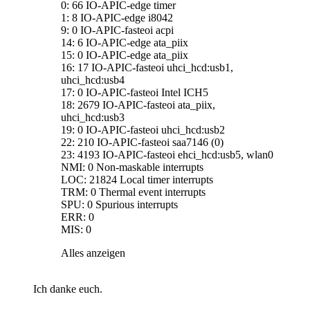
0: 66 IO-APIC-edge timer
1: 8 IO-APIC-edge i8042
9: 0 IO-APIC-fasteoi acpi
14: 6 IO-APIC-edge ata_piix
15: 0 IO-APIC-edge ata_piix
16: 17 IO-APIC-fasteoi uhci_hcd:usb1,
uhci_hcd:usb4
17: 0 IO-APIC-fasteoi Intel ICH5
18: 2679 IO-APIC-fasteoi ata_piix,
uhci_hcd:usb3
19: 0 IO-APIC-fasteoi uhci_hcd:usb2
22: 210 IO-APIC-fasteoi saa7146 (0)
23: 4193 IO-APIC-fasteoi ehci_hcd:usb5, wlan0
NMI: 0 Non-maskable interrupts
LOC: 21824 Local timer interrupts
TRM: 0 Thermal event interrupts
SPU: 0 Spurious interrupts
ERR: 0
MIS: 0
Alles anzeigen
Ich danke euch.