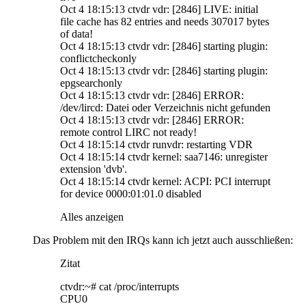
Oct 4 18:15:13 ctvdr vdr: [2846] LIVE: initial
file cache has 82 entries and needs 307017 bytes
of data!
Oct 4 18:15:13 ctvdr vdr: [2846] starting plugin:
conflictcheckonly
Oct 4 18:15:13 ctvdr vdr: [2846] starting plugin:
epgsearchonly
Oct 4 18:15:13 ctvdr vdr: [2846] ERROR:
/dev/lircd: Datei oder Verzeichnis nicht gefunden
Oct 4 18:15:13 ctvdr vdr: [2846] ERROR:
remote control LIRC not ready!
Oct 4 18:15:14 ctvdr runvdr: restarting VDR
Oct 4 18:15:14 ctvdr kernel: saa7146: unregister
extension 'dvb'.
Oct 4 18:15:14 ctvdr kernel: ACPI: PCI interrupt
for device 0000:01:01.0 disabled
Alles anzeigen
Das Problem mit den IRQs kann ich jetzt auch ausschließen:
Zitat
ctvdr:~# cat /proc/interrupts
CPU0