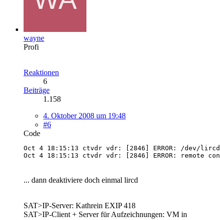
wayne
Profi
Reaktionen
6
Beiträge
1.158
4. Oktober 2008 um 19:48
#6
Code
Oct 4 18:15:13 ctvdr vdr: [2846] ERROR: remote con
... dann deaktiviere doch einmal lircd
SAT>IP-Server: Kathrein EXIP 418
SAT>IP-Client + Server für Aufzeichnungen: VM in