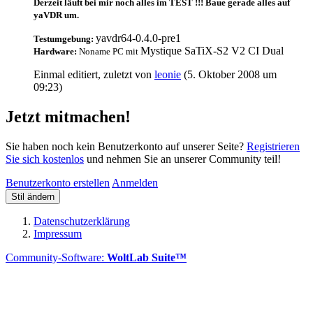
Derzeit läuft bei mir noch alles im TEST !!! Baue gerade alles auf
yaVDR um.
yavdr64-0.4.0-pre1
Testumgebung:
Mystique SaTiX-S2 V2 CI Dual
Hardware:
Noname PC mit
Einmal editiert, zuletzt von
leonie
(
5. Oktober 2008 um
09:23
)
Jetzt mitmachen!
Sie haben noch kein Benutzerkonto auf unserer Seite?
Registrieren
Sie sich kostenlos
und nehmen Sie an unserer Community teil!
Benutzerkonto erstellen
Anmelden
Stil ändern
Datenschutzerklärung
Impressum
Community-Software:
WoltLab Suite™