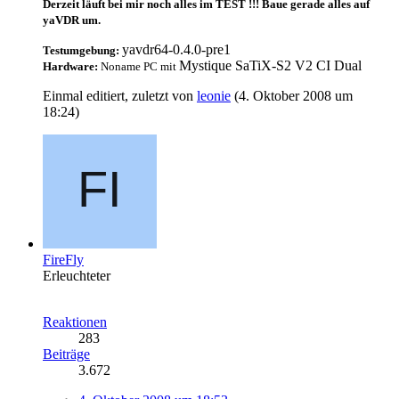
Derzeit läuft bei mir noch alles im TEST !!! Baue gerade alles auf
yaVDR um.
yavdr64-0.4.0-pre1
Testumgebung:
Mystique SaTiX-S2 V2 CI Dual
Hardware:
Noname PC mit
Einmal editiert, zuletzt von
leonie
(
4. Oktober 2008 um
18:24
)
FireFly
Erleuchteter
Reaktionen
283
Beiträge
3.672