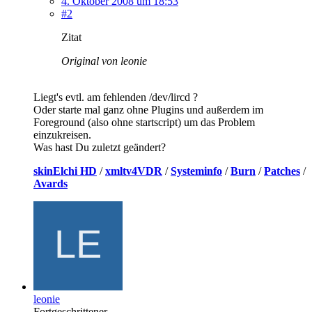
4. Oktober 2008 um 18:53
#2
Zitat
Original von leonie
Liegt's evtl. am fehlenden /dev/lircd ?
Oder starte mal ganz ohne Plugins und außerdem im
Foreground (also ohne startscript) um das Problem
einzukreisen.
Was hast Du zuletzt geändert?
skinElchi HD
/
xmltv4VDR
/
Systeminfo
/
Burn
/
Patches
/
Avards
leonie
Fortgeschrittener