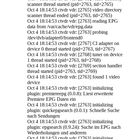
scanner thread started (pid=2763, tid=2765)
Oct 4 18:14:53 ctvdr vdr: [2765] video directory
scanner thread ended (pid=2763, tid=2765)
Oct 4 18:14:53 ctvdr vdr: [2763] reading EPG
data from /var/cache/vdr/epg.data
Oct 4 18:14:53 ctvdr vdr: [2763] probing
/dev/dvb/adapter0/frontend0
Oct 4 18:14:53 ctvdr vdr: [2767] CI adapter on
device 0 thread started (pid=2763, tid=2767)
Oct 4 18:14:53 ctvdr vdr: [2768] tuner on device
1 thread started (pid=2763, tid=2768)
Oct 4 18:14:53 ctvdr vdr: [2769] section handler
thread started (pid=2763, tid=2769)
Oct 4 18:14:53 ctvdr vdr: [2763] found 1 video
device
Oct 4 18:14:53 ctvdr vdr: [2763] initializing
plugin: premiereepg (0.0.8): Liest erweiterte
Premiere EPG Daten ein
Oct 4 18:14:53 ctvdr vdr: [2763] initializing
plugin: quickepgsearch (0.0.1): Schnelle Suche
nach Sendungen
Oct 4 18:14:53 ctvdr vdr: [2763] initializing
plugin: epgsearch (0.9.24): Suche im EPG nach
Wiederholungen und anderem
Oct 4 18:14:53 ctvdr vdr: [2763] initializing