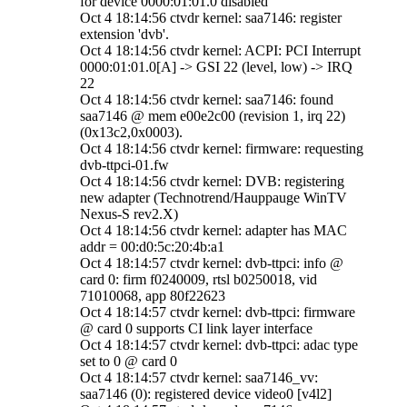
for device 0000:01:01.0 disabled
Oct 4 18:14:56 ctvdr kernel: saa7146: register
extension 'dvb'.
Oct 4 18:14:56 ctvdr kernel: ACPI: PCI Interrupt
0000:01:01.0[A] -> GSI 22 (level, low) -> IRQ
22
Oct 4 18:14:56 ctvdr kernel: saa7146: found
saa7146 @ mem e00e2c00 (revision 1, irq 22)
(0x13c2,0x0003).
Oct 4 18:14:56 ctvdr kernel: firmware: requesting
dvb-ttpci-01.fw
Oct 4 18:14:56 ctvdr kernel: DVB: registering
new adapter (Technotrend/Hauppauge WinTV
Nexus-S rev2.X)
Oct 4 18:14:56 ctvdr kernel: adapter has MAC
addr = 00:d0:5c:20:4b:a1
Oct 4 18:14:57 ctvdr kernel: dvb-ttpci: info @
card 0: firm f0240009, rtsl b0250018, vid
71010068, app 80f22623
Oct 4 18:14:57 ctvdr kernel: dvb-ttpci: firmware
@ card 0 supports CI link layer interface
Oct 4 18:14:57 ctvdr kernel: dvb-ttpci: adac type
set to 0 @ card 0
Oct 4 18:14:57 ctvdr kernel: saa7146_vv:
saa7146 (0): registered device video0 [v4l2]