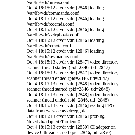
/var/lib/vdr/timers.conf
Oct 4 18:15:12 ctvdr vdr: [2846] loading
/var/lib/vdr/commands.conf
Oct 4 18:15:12 ctvdr vdr: [2846] loading
/var/lib/vdr/reccmds.conf
Oct 4 18:15:12 ctvdr vdr: [2846] loading
/var/lib/vdr/svdrphosts.conf
Oct 4 18:15:12 ctvdr vdr: [2846] loading
/var/lib/vdr/remote.conf
Oct 4 18:15:12 ctvdr vdr: [2846] loading
/var/lib/vdr/keymacros.conf
Oct 4 18:15:13 ctvdr vdr: [2847] video directory
scanner thread started (pid=2846, tid=2847)
Oct 4 18:15:13 ctvdr vdr: [2847] video directory
scanner thread ended (pid=2846, tid=2847)
Oct 4 18:15:13 ctvdr vdr: [2848] video directory
scanner thread started (pid=2846, tid=2848)
Oct 4 18:15:13 ctvdr vdr: [2848] video directory
scanner thread ended (pid=2846, tid=2848)
Oct 4 18:15:13 ctvdr vdr: [2846] reading EPG
data from /var/cache/vdr/epg.data
Oct 4 18:15:13 ctvdr vdr: [2846] probing
/dev/dvb/adapter0/frontend0
Oct 4 18:15:13 ctvdr vdr: [2850] CI adapter on
device 0 thread started (pid=2846, tid=2850)