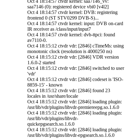
Oct 4 18:14:57 ctvdr kernel: saa7146_vv:
saa7146 (0): registered device vbi0 [v4l2]
Oct 4 18:14:57 ctvdr kernel: DVB: registering
frontend 0 (ST STV0299 DVB-S)...
Oct 4 18:14:57 ctvdr kernel: input: DVB on-card
IR receiver as /class/input/input7
Oct 4 18:14:57 ctvdr kernel: dvb-ttpci: found
av7110-0.
Oct 4 18:15:12 ctvdr vdr: [2846] cTimeMs: using
monotonic clock (resolution is 4000250 ns)
Oct 4 18:15:12 ctvdr vdr: [2846] VDR version
1.6.0-2 started
Oct 4 18:15:12 ctvdr vdr: [2846] switched to user
'vdr'
Oct 4 18:15:12 ctvdr vdr: [2846] codeset is 'ISO-
8859-15' - known
Oct 4 18:15:12 ctvdr vdr: [2846] found 23
locales in /usr/share/locale
Oct 4 18:15:12 ctvdr vdr: [2846] loading plugin:
/usr/lib/vdr/plugins/libvdr-premiereepg.so.1.6.0
Oct 4 18:15:12 ctvdr vdr: [2846] loading plugin:
/usr/lib/vdr/plugins/libvdr-
quickepgsearch.so.1.6.0
Oct 4 18:15:12 ctvdr vdr: [2846] loading plugin:
/usr/lib/vdr/plugins/libvdr-epgsearch.so.1.6.0