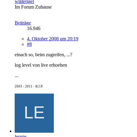
wilderigel
Im Forum Zuhause
Beiträge
16.946
4. Oktober 2008 um 20:19
#8
einach so, beim zugreifen, ...?
log level von live erhoehen
...
2003 - 2011 - R.I.P.
leonie