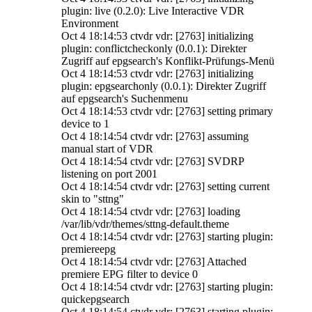
plugin: live (0.2.0): Live Interactive VDR
Environment
Oct 4 18:14:53 ctvdr vdr: [2763] initializing
plugin: conflictcheckonly (0.0.1): Direkter
Zugriff auf epgsearch's Konflikt-Prüfungs-Menü
Oct 4 18:14:53 ctvdr vdr: [2763] initializing
plugin: epgsearchonly (0.0.1): Direkter Zugriff
auf epgsearch's Suchenmenu
Oct 4 18:14:53 ctvdr vdr: [2763] setting primary
device to 1
Oct 4 18:14:54 ctvdr vdr: [2763] assuming
manual start of VDR
Oct 4 18:14:54 ctvdr vdr: [2763] SVDRP
listening on port 2001
Oct 4 18:14:54 ctvdr vdr: [2763] setting current
skin to "sttng"
Oct 4 18:14:54 ctvdr vdr: [2763] loading
/var/lib/vdr/themes/sttng-default.theme
Oct 4 18:14:54 ctvdr vdr: [2763] starting plugin:
premiereepg
Oct 4 18:14:54 ctvdr vdr: [2763] Attached
premiere EPG filter to device 0
Oct 4 18:14:54 ctvdr vdr: [2763] starting plugin:
quickepgsearch
Oct 4 18:14:54 ctvdr vdr: [2763] starting plugin: