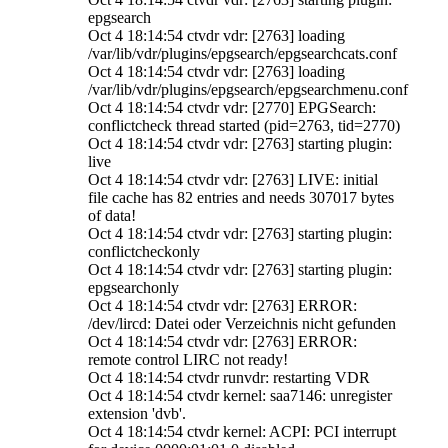
epgsearch
Oct 4 18:14:54 ctvdr vdr: [2763] loading
/var/lib/vdr/plugins/epgsearch/epgsearchcats.conf
Oct 4 18:14:54 ctvdr vdr: [2763] loading
/var/lib/vdr/plugins/epgsearch/epgsearchmenu.conf
Oct 4 18:14:54 ctvdr vdr: [2770] EPGSearch:
conflictcheck thread started (pid=2763, tid=2770)
Oct 4 18:14:54 ctvdr vdr: [2763] starting plugin:
live
Oct 4 18:14:54 ctvdr vdr: [2763] LIVE: initial
file cache has 82 entries and needs 307017 bytes
of data!
Oct 4 18:14:54 ctvdr vdr: [2763] starting plugin:
conflictcheckonly
Oct 4 18:14:54 ctvdr vdr: [2763] starting plugin:
epgsearchonly
Oct 4 18:14:54 ctvdr vdr: [2763] ERROR:
/dev/lircd: Datei oder Verzeichnis nicht gefunden
Oct 4 18:14:54 ctvdr vdr: [2763] ERROR:
remote control LIRC not ready!
Oct 4 18:14:54 ctvdr runvdr: restarting VDR
Oct 4 18:14:54 ctvdr kernel: saa7146: unregister
extension 'dvb'.
Oct 4 18:14:54 ctvdr kernel: ACPI: PCI interrupt