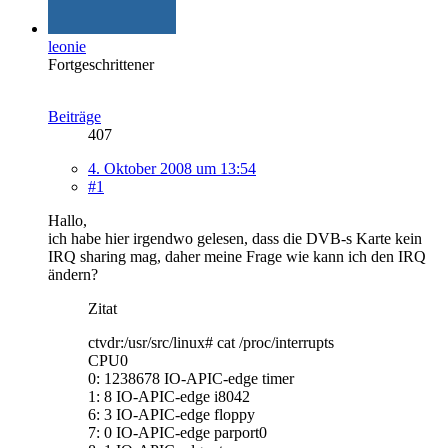
leonie
Fortgeschrittener
Beiträge
407
4. Oktober 2008 um 13:54
#1
Hallo,
ich habe hier irgendwo gelesen, dass die DVB-s Karte kein
IRQ sharing mag, daher meine Frage wie kann ich den IRQ
ändern?
Zitat
ctvdr:/usr/src/linux# cat /proc/interrupts
CPU0
0: 1238678 IO-APIC-edge timer
1: 8 IO-APIC-edge i8042
6: 3 IO-APIC-edge floppy
7: 0 IO-APIC-edge parport0