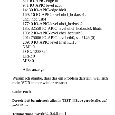
8: 1 IO-APIC-edge rtc
9: 1 IO-APIC-level acpi
14: 30 IO-APIC-edge ide0
169: 16 IO-APIC-level uhci_hcd:usb1,
uhci_hcd:usb4
177: 0 IO-APIC-level uhci_hcd:usb2
185: 32559 IO-APIC-level uhci_hcd:usb3, libata
193: 2 IO-APIC-level ehci_hcd:usb5
201: 75006 IO-APIC-level eth0, saa7146 (0)
209: 0 IO-APIC-level Intel ICH5
NMI: 0
LOC: 1238725
ERR: 0
MIS: 0
Alles anzeigen
Warum ich glaube, dass das ein Problem darstellt, weil sich
mein VDR immer wieder restartet.
danke euch
Derzeit läuft bei mir noch alles im TEST !!! Baue gerade alles auf
yaVDR um.
yavdr64-0.4.0-pre1
Testumgebung: