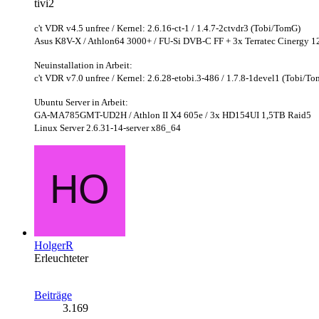
tivi2
c't VDR v4.5 unfree / Kernel: 2.6.16-ct-1 / 1.4.7-2ctvdr3 (Tobi/TomG)
Asus K8V-X / Athlon64 3000+ / FU-Si DVB-C FF + 3x Terratec Cinergy
Neuinstallation in Arbeit:
c't VDR v7.0 unfree / Kernel: 2.6.28-etobi.3-486 / 1.7.8-1devel1 (Tobi/T
Ubuntu Server in Arbeit:
GA-MA785GMT-UD2H / Athlon II X4 605e / 3x HD154UI 1,5TB Raid5
Linux Server 2.6.31-14-server x86_64
HolgerR
Erleuchteter
Beiträge
3.169