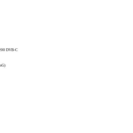
 1200 DVB-C
omG)