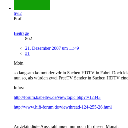
tivi2
Profi
Beiträge
862
21. Dezember 2007 um 11:49
#1
Moin,
so langsam kommt der vdr in Sachen HDTV in Fahrt. Doch leid
nun so, als würden zwei FreeTV Sender in Sachen HDTV einen
Infos:
http://forum.kabelbw.de/viewtopic.php?t=12343
http://www.hifi-forum.de/viewthread-124-255-26.html
Angekündigte Ausstrahlungen nur noch für diesen Monat: