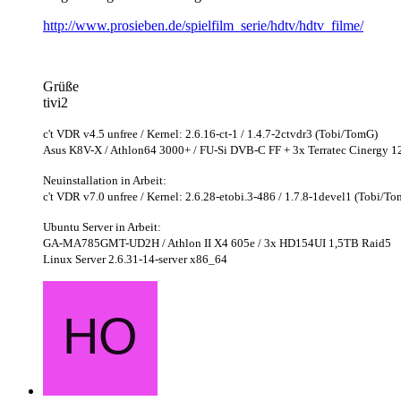
http://www.prosieben.de/spielfilm_serie/hdtv/hdtv_filme/
Grüße
tivi2
c't VDR v4.5 unfree / Kernel: 2.6.16-ct-1 / 1.4.7-2ctvdr3 (Tobi/TomG)
Asus K8V-X / Athlon64 3000+ / FU-Si DVB-C FF + 3x Terratec Cinergy
Neuinstallation in Arbeit:
c't VDR v7.0 unfree / Kernel: 2.6.28-etobi.3-486 / 1.7.8-1devel1 (Tobi/T
Ubuntu Server in Arbeit:
GA-MA785GMT-UD2H / Athlon II X4 605e / 3x HD154UI 1,5TB Raid5
Linux Server 2.6.31-14-server x86_64