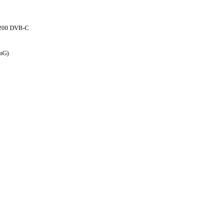
 1200 DVB-C
omG)