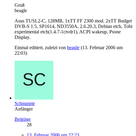
Gruß
beagle
Asus TUSL2-C, 128MB, 1xTT FF 2300 mod. 2xTT Budget
DVB-S 1.5, SP1614, ND3550A, 2.6.20.3, Debian etch, Tobi
experimental etch(1.4.7-1ctvdr1), ACPI wakeup, Psone
Display.
Einmal editiert, zuletzt von
beagle
(
13. Februar 2006 um
22:03
)
Schnuppie
Anfänger
Beiträge
28
13. Februar 2006 um 22:23