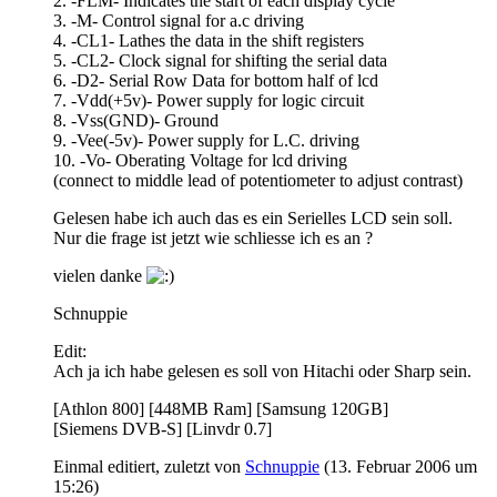
2. -FLM- Indicates the start of each display cycle
3. -M- Control signal for a.c driving
4. -CL1- Lathes the data in the shift registers
5. -CL2- Clock signal for shifting the serial data
6. -D2- Serial Row Data for bottom half of lcd
7. -Vdd(+5v)- Power supply for logic circuit
8. -Vss(GND)- Ground
9. -Vee(-5v)- Power supply for L.C. driving
10. -Vo- Oberating Voltage for lcd driving
(connect to middle lead of potentiometer to adjust contrast)
Gelesen habe ich auch das es ein Serielles LCD sein soll.
Nur die frage ist jetzt wie schliesse ich es an ?
vielen danke
Schnuppie
Edit:
Ach ja ich habe gelesen es soll von Hitachi oder Sharp sein.
[Athlon 800] [448MB Ram] [Samsung 120GB]
[Siemens DVB-S] [Linvdr 0.7]
Einmal editiert, zuletzt von
Schnuppie
(
13. Februar 2006 um
15:26
)