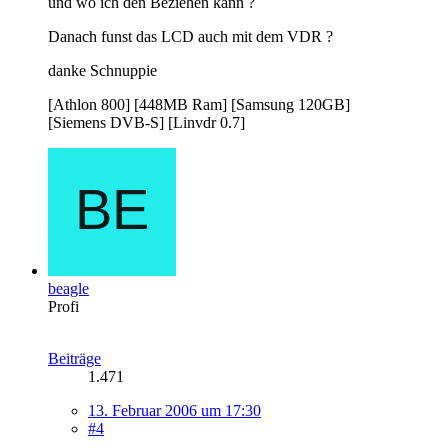
und wo ich den Beziehen kann ?
Danach funst das LCD auch mit dem VDR ?
danke Schnuppie
[Athlon 800] [448MB Ram] [Samsung 120GB]
[Siemens DVB-S] [Linvdr 0.7]
beagle
Profi
Beiträge
1.471
13. Februar 2006 um 17:30
#4