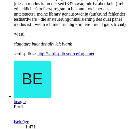
(diesen modus kann der sed1335 zwar, mir ist aber kein (frei
erhaeltlicher) treiber/programm bekannt, welcher das
unterstuetzt. meine library genausowenig (aufgrund fehlender
testhardware - die ansteuerung/initialisierung des dual panel
modus ist - wenn ich mich richtig erinnere - nicht ganz trivial).
/wastl
signature intentionally left blank
serdisplib ->
http://serdisplib.sourceforge.net
beagle
Profi
Beiträge
1.471