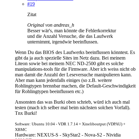
#19
Zitat
Original von andreas_h
Besser wär's, man könnte die Fehlerkorrektur
und die Anzahl Versuche, die das Laufwerk
unternimmt, irgendwie beeinflussen.
Wenn Du das BIOS des Laufwerks beeinflussen könntest. Es
gibt da ja auch spezielle Sites im Netz dazu. Bei meinem
Liteon sowie bei meinem NEC ND-2500 gibt es solche
manipulations-tools für die Firmware. Aber ich weiss nicht ob
man damit die Anzahl der Leseversuche manipulieren kann.
Aber man kann jedenfalls einiges (so z.B. weitere
Rohlingtypen brennbar machen, die Default-Geschwindigkeit
für Rohlingtypen beeinflussen etc.)
Ansonsten das was Burki oben schrieb, würd ich auch mal
testen (mach ich selber mal beim nächsten solchen Vorfall).
Tnx Burki!
Software: Ubuntu 10.04 - VDR 1.7.14 + Xineliboutput (VDPAU) +
XBMC
Hardware: NEXUS-S - SkyStar2 - Nova-S2 - Nividia