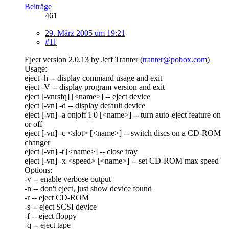
Beiträge
461
29. März 2005 um 19:21
#11
Eject version 2.0.13 by Jeff Tranter (
tranter@pobox.com
)
Usage:
eject -h -- display command usage and exit
eject -V -- display program version and exit
eject [-vnrsfq] [<name>] -- eject device
eject [-vn] -d -- display default device
eject [-vn] -a on|off|1|0 [<name>] -- turn auto-eject feature on
or off
eject [-vn] -c <slot> [<name>] -- switch discs on a CD-ROM
changer
eject [-vn] -t [<name>] -- close tray
eject [-vn] -x <speed> [<name>] -- set CD-ROM max speed
Options:
-v -- enable verbose output
-n -- don't eject, just show device found
-r -- eject CD-ROM
-s -- eject SCSI device
-f -- eject floppy
-q -- eject tape