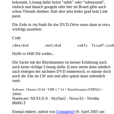
bekommt. Lösung dafür heisst "subfs" oder "submountd",
einfach mal danach googeln oder hier im Board gibts auch
schon Threads darüber. Hab aber jetzt leider grad kein Link
parat.
Die Zeile in /etc/fstab für das DVD-Drive muss dann in etwa
wiefolgt aussehen:
Code
Hoffe es Hilft Dir weiter...
Die Sache mit der Büroklammer ist meiner Erfahrung nach
auch keine richtige Lösung dafür. (Linux meint dann nämlich
nach einlegen der nächsten DVD immernoch, es müsste doch
noch die Alte im LW sein und alles spinnt dann ordentlich
rum)
Software: Ubuntu 10.04 - VDR 1.7.14 + Xineliboutput (VDPAU) +
XBMC
Hardware: NEXUS-S - SkyStar2 - Nova-S2 - Nividia
8600GT
Einmal editiert, zuletzt von
Unimatrix0
(
9. April 2005 um