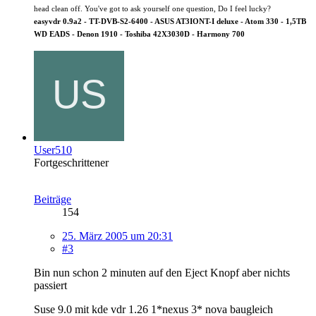
head clean off. You've got to ask yourself one question, Do I feel lucky?
easyvdr 0.9a2 - TT-DVB-S2-6400 - ASUS AT3IONT-I deluxe - Atom 330 - 1,5TB
WD EADS - Denon 1910 - Toshiba 42X3030D - Harmony 700
User510
Fortgeschrittener
Beiträge
154
25. März 2005 um 20:31
#3
Bin nun schon 2 minuten auf den Eject Knopf aber nichts
passiert
Suse 9.0 mit kde vdr 1.26 1*nexus 3* nova baugleich