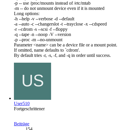
-p -- use /proc/mounts instead of /etc/mtab
-m -- do not unmount device even if it is mounted
Long options:
-h --help -v --verbose -d --default
-a --auto -c --changerslot -t --trayclose -x --cdspeed
-r --cdrom -s --scsi -f --floppy
-q --tape -n --noop -V --version
-p --proc -m --no-unmount
Parameter <name> can be a device file or a mount point.
If omitted, name defaults to `cdrom'.
By default tries -r, -s, -f, and -q in order until success.
User510
Fortgeschrittener
Beiträge
154