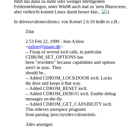
führt das dann zu mehr oder weniger intelligenten
Fehlermeldungen, unter Win98 auch mal zu 'nem Bluescreen,
aber vielleicht kommt Linux damit besser klar...
In drivers/cdrom/cdrom.c von Kernel 2.6.10 heißt es z.B.:
Zitat
2.53 Feb 22, 1999 - Jens Axboe
<
axboe@image.dk
>
-- Fixup of several ioctl calls, in particular
CDROM_SET_OPTIONS has
been "rewritten" because capabilities and options
aren't in sync. They
should be...
-- Added CDROM_LOCKDOOR ioctl. Locks
the door and keeps it that way.
-- Added CDROM_RESET ioctl.
-- Added CDROM_DEBUG ioctl. Enable debug
messages on-the-fly.
-- Added CDROM_GET_CAPABILITY ioctl.
This relieves userspace programs
from parsing /proc/sys/dev/cdrom/info.
Alles anzeigen