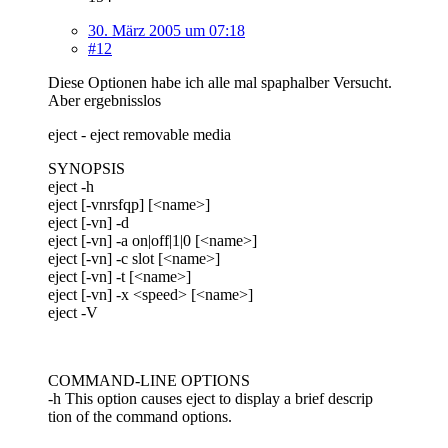
30. März 2005 um 07:18
#12
Diese Optionen habe ich alle mal spaphalber Versucht.
Aber ergebnisslos
eject - eject removable media
SYNOPSIS
eject -h
eject [-vnrsfqp] [<name>]
eject [-vn] -d
eject [-vn] -a on|off|1|0 [<name>]
eject [-vn] -c slot [<name>]
eject [-vn] -t [<name>]
eject [-vn] -x <speed> [<name>]
eject -V
COMMAND-LINE OPTIONS
-h This option causes eject to display a brief descrip
tion of the command options.