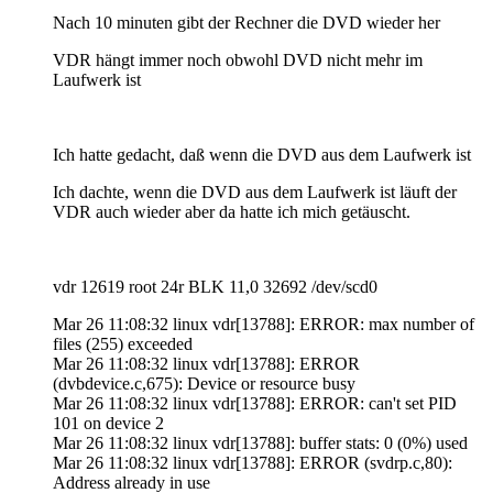
Nach 10 minuten gibt der Rechner die DVD wieder her
VDR hängt immer noch obwohl DVD nicht mehr im
Laufwerk ist
Ich hatte gedacht, daß wenn die DVD aus dem Laufwerk ist
Ich dachte, wenn die DVD aus dem Laufwerk ist läuft der
VDR auch wieder aber da hatte ich mich getäuscht.
vdr 12619 root 24r BLK 11,0 32692 /dev/scd0
Mar 26 11:08:32 linux vdr[13788]: ERROR: max number of
files (255) exceeded
Mar 26 11:08:32 linux vdr[13788]: ERROR
(dvbdevice.c,675): Device or resource busy
Mar 26 11:08:32 linux vdr[13788]: ERROR: can't set PID
101 on device 2
Mar 26 11:08:32 linux vdr[13788]: buffer stats: 0 (0%) used
Mar 26 11:08:32 linux vdr[13788]: ERROR (svdrp.c,80):
Address already in use