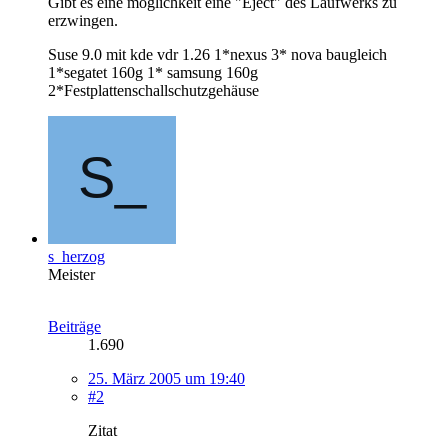
Gibt es eine möglichkeit eine "Eject" des Laufwerks zu
erzwingen.
Suse 9.0 mit kde vdr 1.26 1*nexus 3* nova baugleich
1*segatet 160g 1* samsung 160g
2*Festplattenschallschutzgehäuse
s_herzog
Meister
Beiträge
1.690
25. März 2005 um 19:40
#2
Zitat