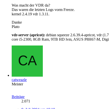
Was macht der VDR da?
Das waren die letzten Logs vorm Freeze.
kernel 2.4.19 vdr 1.3.11.
Danke
Plato
vdr-server (apricot):
debian squeeze 2.6.39.4-apricot, vdr (1.7
core i5-2300, 8GB Ram, 9TB HD lvm, ASUS P8H67-M, Digita
catweazle
Meister
Beiträge
2.071