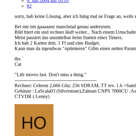
9. Juli 2004 um 10:10
#2
sorry, hab keine Lösung, aber ich häng mal ne Frage an, weils s
Bei mir ists gaaaaanz manchmal genau andersrum.
Bild friert ein und rechner läuft weiter... Nach einem Umschalte
Meist passiert das unmittelbar beim Starten eines Timers.
Ich hab 2 Karten drin. 1 Ff und eine Budget.
Kann man da irgendwas "optimieren" Gibts einen netten Parame
thx
Cat
"Life moves fast. Don't miss a thing."
------------------------------------------------------
Rechner: Celeron 2,666 Ghz; 256 SDRAM, TT rev. 1.6 +Sate
Gehäuse : LaScala03 (Silverstone),Zalman CNPS 7000CU .
CTVDR ( Lenny)