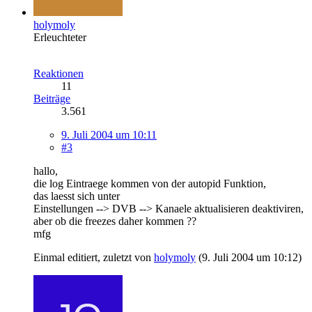
holymoly
Erleuchteter
Reaktionen
11
Beiträge
3.561
9. Juli 2004 um 10:11
#3
hallo,
die log Eintraege kommen von der autopid Funktion,
das laesst sich unter
Einstellungen --> DVB --> Kanaele aktualisieren deaktiviren,
aber ob die freezes daher kommen ??
mfg
Einmal editiert, zuletzt von
holymoly
(
9. Juli 2004 um 10:12
)