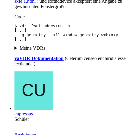
sxfe.1.html
) und softhddevice akzeptiert eine Angabe zu
gewünschten Fenstergröße:
Code
[...]
Meine VDRs
yaVDR-Dokumentation
(Ceterum censeo enchiridia esse
lectitanda.)
cupressus
Schüler
Reaktionen