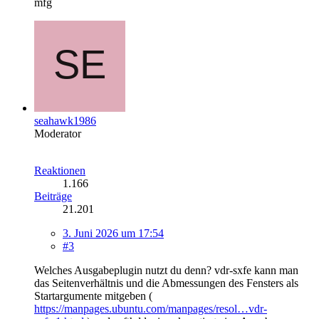
mfg
seahawk1986
Moderator
Reaktionen
1.166
Beiträge
21.201
3. Juni 2026 um 17:54
#3
Welches Ausgabeplugin nutzt du denn? vdr-sxfe kann man
das Seitenverhältnis und die Abmessungen des Fensters als
Startargumente mitgeben (
https://manpages.ubuntu.com/manpages/resol…vdr-