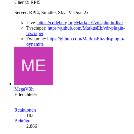
Client2: RPI5
Server: RPI4, Sundtek SkyTV Dual 2x
Live:
https://codeberg.org/MarkusE/vdr-plugin-live
Tvscraper:
https://github.com/MarkusEh/vdr-plugin-
tvscraper
Dynamite:
https://github.com/MarkusEh/vdr-plugin-
dynamite
MegaV0lt
Erleuchteter
Reaktionen
183
Beiträge
2.866