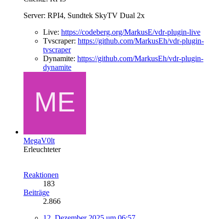
Server: RPI4, Sundtek SkyTV Dual 2x
Live:
https://codeberg.org/MarkusE/vdr-plugin-live
Tvscraper:
https://github.com/MarkusEh/vdr-plugin-
tvscraper
Dynamite:
https://github.com/MarkusEh/vdr-plugin-
dynamite
MegaV0lt
Erleuchteter
Reaktionen
183
Beiträge
2.866
12. Dezember 2025 um 06:57