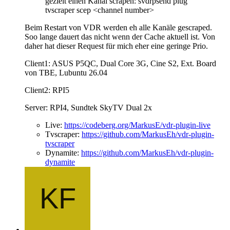
gezielt einen Kanal scrapen: svdrpsend plug
tvscraper scep <channel number>
Beim Restart von VDR werden eh alle Kanäle gescraped.
Soo lange dauert das nicht wenn der Cache aktuell ist. Von
daher hat dieser Request für mich eher eine geringe Prio.
Client1: ASUS P5QC, Dual Core 3G, Cine S2, Ext. Board
von TBE, Lubuntu 26.04
Client2: RPI5
Server: RPI4, Sundtek SkyTV Dual 2x
Live:
https://codeberg.org/MarkusE/vdr-plugin-live
Tvscraper:
https://github.com/MarkusEh/vdr-plugin-
tvscraper
Dynamite:
https://github.com/MarkusEh/vdr-plugin-
dynamite