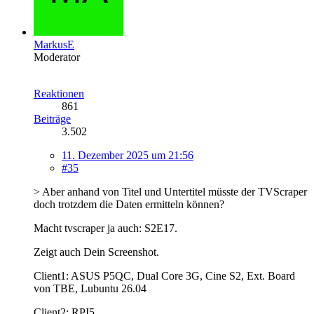
MarkusE
Moderator
Reaktionen
861
Beiträge
3.502
11. Dezember 2025 um 21:56
#35
> Aber anhand von Titel und Untertitel müsste der TVScraper
doch trotzdem die Daten ermitteln können?
Macht tvscraper ja auch: S2E17.
Zeigt auch Dein Screenshot.
Client1: ASUS P5QC, Dual Core 3G, Cine S2, Ext. Board
von TBE, Lubuntu 26.04
Client2: RPI5