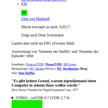
#36
Zitat von MarkusE
Macht tvscraper ja auch: S2E17.
Zeigt auch Dein Screenshot.
Landet aber nicht im EPG (Zweites Bild)
Auswertung von 'Nummer der Staffel:' und 'Nummer der
Episode:' fehlt
Kanallogos
:
Picon.cz2VDR
|
Picons2VDR
|
MP-Logos
Backupskripte:
MV_Backup
(
RSync
)
|
MV_BorgBackup
(
Borg
)
Skin:
Skin FlatPlus
"Es gibt keinen Grund, warum irgendjemand einen
Computer in seinem Haus wollen würde."
[Ken Olson], Präsident der Digital Equipment Corp., 1977
VDR01 - yaVDR 0.7 (VDR 2.7.9)