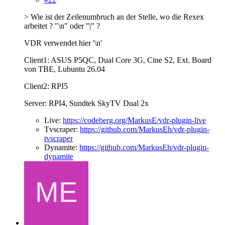
> Wie ist der Zeilenumbruch an der Stelle, wo die Rexex
arbeitet ? "\n" oder "|" ?
VDR verwendet hier '\n'
Client1: ASUS P5QC, Dual Core 3G, Cine S2, Ext. Board
von TBE, Lubuntu 26.04
Client2: RPI5
Server: RPI4, Sundtek SkyTV Dual 2x
Live:
https://codeberg.org/MarkusE/vdr-plugin-live
Tvscraper:
https://github.com/MarkusEh/vdr-plugin-
tvscraper
Dynamite:
https://github.com/MarkusEh/vdr-plugin-
dynamite