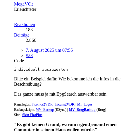
MegaV0lt
Erleuchteter
Reaktionen
183
Beiträge
2.866
7. August 2025 um 07:55
#23
Code
individuell auszuwerten.
Bitte ein Beispiel dafür. Wie bekomme ich die Infos in die
Beschreibung?
Das ganze muss ja mit EpgSearch auswertbar sein
Kanallogos
:
Picon.cz2VDR
|
Picons2VDR
|
MP-Logos
Backupskripte:
MV_Backup
(
RSync
)
|
MV_BorgBackup
(
Borg
)
Skin:
Skin FlatPlus
"Es gibt keinen Grund, warum irgendjemand einen
Computer in seinem Haus wollen würde."