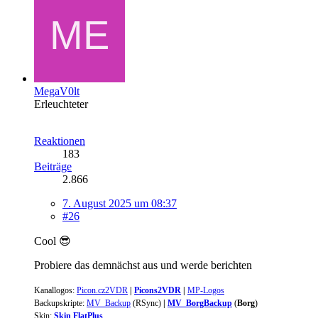
MegaV0lt
Erleuchteter
Reaktionen
183
Beiträge
2.866
7. August 2025 um 08:37
#26
Cool 😎
Probiere das demnächst aus und werde berichten
Kanallogos
:
Picon.cz2VDR
|
Picons2VDR
|
MP-Logos
Backupskripte:
MV_Backup
(
RSync
)
|
MV_BorgBackup
(
Borg
)
Skin:
Skin FlatPlus