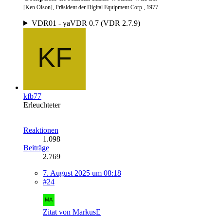
[Ken Olson], Präsident der Digital Equipment Corp., 1977
VDR01 - yaVDR 0.7 (VDR 2.7.9)
kfb77
Erleuchteter
Reaktionen
1.098
Beiträge
2.769
7. August 2025 um 08:18
#24
Zitat von MarkusE