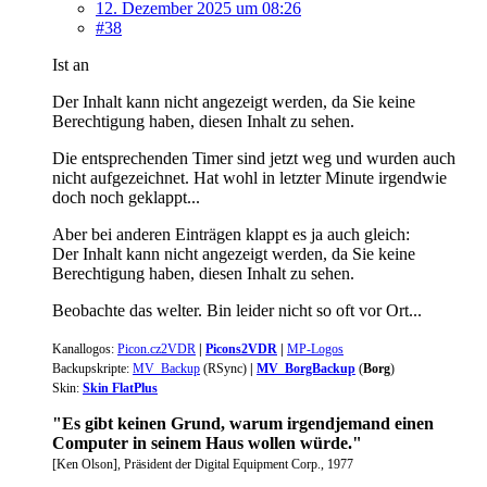
12. Dezember 2025 um 08:26
#38
Ist an
Der Inhalt kann nicht angezeigt werden, da Sie keine
Berechtigung haben, diesen Inhalt zu sehen.
Die entsprechenden Timer sind jetzt weg und wurden auch
nicht aufgezeichnet. Hat wohl in letzter Minute irgendwie
doch noch geklappt...
Aber bei anderen Einträgen klappt es ja auch gleich:
Der Inhalt kann nicht angezeigt werden, da Sie keine
Berechtigung haben, diesen Inhalt zu sehen.
Beobachte das welter. Bin leider nicht so oft vor Ort...
Kanallogos
:
Picon.cz2VDR
|
Picons2VDR
|
MP-Logos
Backupskripte:
MV_Backup
(
RSync
)
|
MV_BorgBackup
(
Borg
)
Skin:
Skin FlatPlus
"Es gibt keinen Grund, warum irgendjemand einen
Computer in seinem Haus wollen würde."
[Ken Olson], Präsident der Digital Equipment Corp., 1977