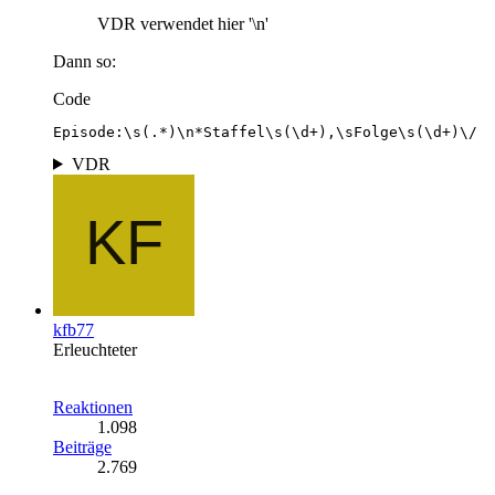
VDR verwendet hier '\n'
Dann so:
Code
Episode:\s(.*)\n*Staffel\s(\d+),\sFolge\s(\d+)\/
VDR
kfb77
Erleuchteter
Reaktionen
1.098
Beiträge
2.769