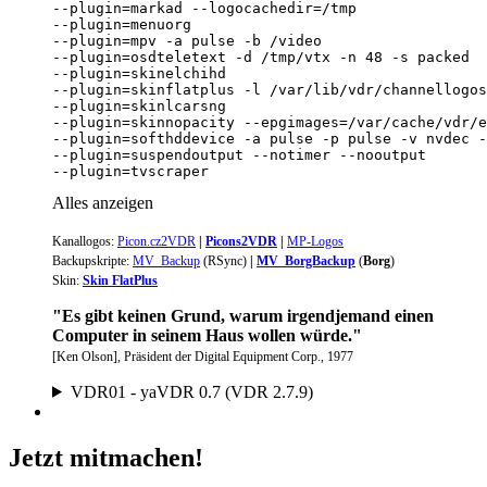
--plugin=tvscraper
Alles anzeigen
Kanallogos
:
Picon.cz2VDR
|
Picons2VDR
|
MP-Logos
Backupskripte:
MV_Backup
(
RSync
)
|
MV_BorgBackup
(
Borg
)
Skin:
Skin FlatPlus
"Es gibt keinen Grund, warum irgendjemand einen
Computer in seinem Haus wollen würde."
[Ken Olson], Präsident der Digital Equipment Corp., 1977
VDR01 - yaVDR 0.7 (VDR 2.7.9)
Jetzt mitmachen!