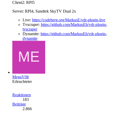
Client2: RPI5
Server: RPI4, Sundtek SkyTV Dual 2x
Live:
https://codeberg.org/MarkusE/vdr-plugin-live
Tvscraper:
https://github.com/MarkusEh/vdr-plugin-
tvscraper
Dynamite:
https://github.com/MarkusEh/vdr-plugin-
dynamite
MegaV0lt
Erleuchteter
Reaktionen
183
Beiträge
2.866