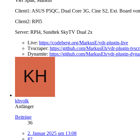
Viel Spaß, Markus
Client1: ASUS P5QC, Dual Core 3G, Cine S2, Ext. Board vo
Client2: RPI5
Server: RPI4, Sundtek SkyTV Dual 2x
Live:
https://codeberg.org/MarkusE/vdr-plugin-live
Tvscraper:
https://github.com/MarkusEh/vdr-plugin-tvscr
Dynamite:
https://github.com/MarkusEh/vdr-plugin-dyna
khvolk
Anfänger
Beiträge
36
2. Januar 2025 um 13:08
#2