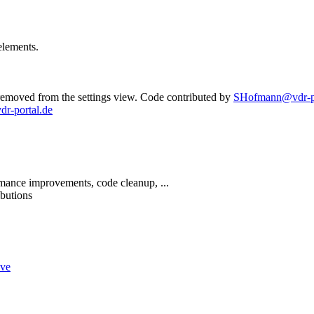
elements.
removed from the settings view. Code contributed by
SHofmann@vdr-po
-portal.de
mance improvements, code cleanup, ...
ibutions
ive