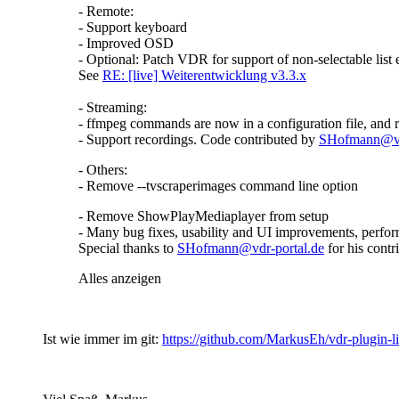
- Remote:
- Support keyboard
- Improved OSD
- Optional: Patch VDR for support of non-selectable list 
See
RE: [live] Weiterentwicklung v3.3.x
- Streaming:
- ffmpeg commands are now in a configuration file, and 
- Support recordings. Code contributed by
SHofmann@vdr
- Others:
- Remove --tvscraperimages command line option
- Remove ShowPlayMediaplayer from setup
- Many bug fixes, usability and UI improvements, perfor
Special thanks to
SHofmann@vdr-portal.de
for his contr
Alles anzeigen
Ist wie immer im git:
https://github.com/MarkusEh/vdr-plugin-l