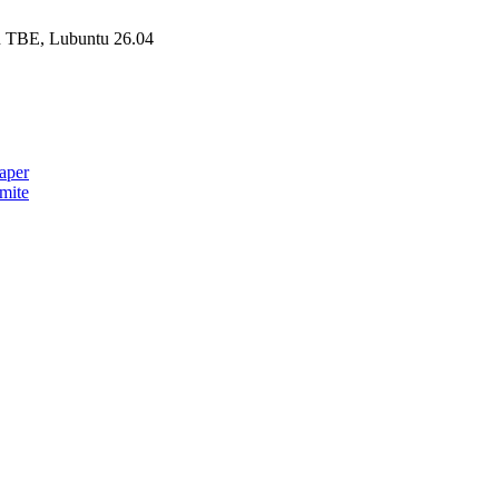
n TBE, Lubuntu 26.04
aper
mite