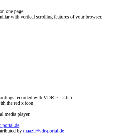
 on one page.
iar with vertical scrolling features of your browser.
recordings recorded with VDR >= 2.6.5
ith the red x icon
al media player.
portal.de
ntributed by
maazl@vdr-portal.de