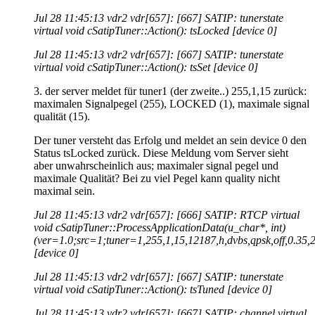
Jul 28 11:45:13 vdr2 vdr[657]: [667] SATIP: tunerstate
virtual void cSatipTuner::Action(): tsLocked [device 0]
Jul 28 11:45:13 vdr2 vdr[657]: [667] SATIP: tunerstate
virtual void cSatipTuner::Action(): tsSet [device 0]
3. der server meldet für tuner1 (der zweite..) 255,1,15 zurück:
maximalen Signalpegel (255), LOCKED (1), maximale signal
qualität (15).
Der tuner versteht das Erfolg und meldet an sein device 0 den
Status tsLocked zurück. Diese Meldung vom Server sieht
aber unwahrscheinlich aus; maximaler signal pegel und
maximale Qualität? Bei zu viel Pegel kann quality nicht
maximal sein.
Jul 28 11:45:13 vdr2 vdr[657]: [666] SATIP: RTCP virtual
void cSatipTuner::ProcessApplicationData(u_char*, int)
(ver=1.0;src=1;tuner=1,255,1,15,12187,h,dvbs,qpsk,off,0.35
[device 0]
Jul 28 11:45:13 vdr2 vdr[657]: [667] SATIP: tunerstate
virtual void cSatipTuner::Action(): tsTuned [device 0]
Jul 28 11:45:13 vdr2 vdr[657]: [667] SATIP: channel virtual