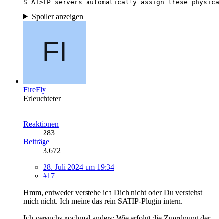
S AT>IP servers automatically assign these physica
Spoiler anzeigen
FireFly
Erleuchteter
Reaktionen
283
Beiträge
3.672
28. Juli 2024 um 19:34
#17
Hmm, entweder verstehe ich Dich nicht oder Du verstehst
mich nicht. Ich meine das rein SATIP-Plugin intern.
Ich versuchs nochmal anders: Wie erfolgt die Zuordnung der