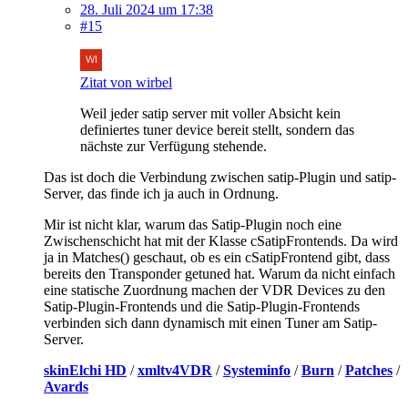
28. Juli 2024 um 17:38
#15
Zitat von wirbel
Weil jeder satip server mit voller Absicht kein
definiertes tuner device bereit stellt, sondern das
nächste zur Verfügung stehende.
Das ist doch die Verbindung zwischen satip-Plugin und satip-
Server, das finde ich ja auch in Ordnung.
Mir ist nicht klar, warum das Satip-Plugin noch eine
Zwischenschicht hat mit der Klasse cSatipFrontends. Da wird
ja in Matches() geschaut, ob es ein cSatipFrontend gibt, dass
bereits den Transponder getuned hat. Warum da nicht einfach
eine statische Zuordnung machen der VDR Devices zu den
Satip-Plugin-Frontends und die Satip-Plugin-Frontends
verbinden sich dann dynamisch mit einen Tuner am Satip-
Server.
skinElchi HD
/
xmltv4VDR
/
Systeminfo
/
Burn
/
Patches
/
Avards