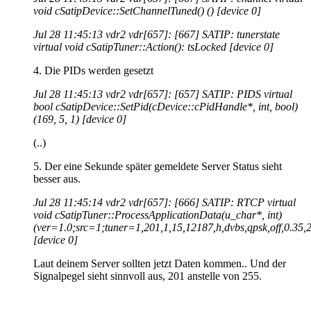
void cSatipDevice::SetChannelTuned() () [device 0]
Jul 28 11:45:13 vdr2 vdr[657]: [667] SATIP: tunerstate
virtual void cSatipTuner::Action(): tsLocked [device 0]
4. Die PIDs werden gesetzt
Jul 28 11:45:13 vdr2 vdr[657]: [657] SATIP: PIDS virtual
bool cSatipDevice::SetPid(cDevice::cPidHandle*, int, bool)
(169, 5, 1) [device 0]
(..)
5. Der eine Sekunde später gemeldete Server Status sieht
besser aus.
Jul 28 11:45:14 vdr2 vdr[657]: [666] SATIP: RTCP virtual
void cSatipTuner::ProcessApplicationData(u_char*, int)
(ver=1.0;src=1;tuner=1,201,1,15,12187,h,dvbs,qpsk,off,0.35,
[device 0]
Laut deinem Server sollten jetzt Daten kommen.. Und der
Signalpegel sieht sinnvoll aus, 201 anstelle von 255.