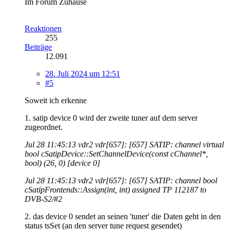
Im Forum Zuhause
Reaktionen
255
Beiträge
12.091
28. Juli 2024 um 12:51
#5
Soweit ich erkenne
1. satip device 0 wird der zweite tuner auf dem server
zugeordnet.
Jul 28 11:45:13 vdr2 vdr[657]: [657] SATIP: channel virtual
bool cSatipDevice::SetChannelDevice(const cChannel*,
bool) (26, 0) [device 0]
Jul 28 11:45:13 vdr2 vdr[657]: [657] SATIP: channel bool
cSatipFrontends::Assign(int, int) assigned TP 112187 to
DVB-S2/#2
2. das device 0 sendet an seinen 'tuner' die Daten geht in den
status tsSet (an den server tune request gesendet)