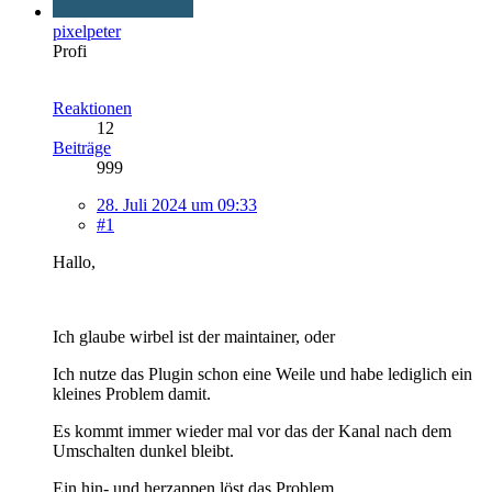
pixelpeter
Profi
Reaktionen
12
Beiträge
999
28. Juli 2024 um 09:33
#1
Hallo,
Ich glaube wirbel ist der maintainer, oder
Ich nutze das Plugin schon eine Weile und habe lediglich ein
kleines Problem damit.
Es kommt immer wieder mal vor das der Kanal nach dem
Umschalten dunkel bleibt.
Ein hin- und herzappen löst das Problem.