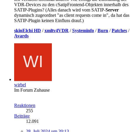
VDR-Devices zu den cSatipFrontend-Objekten innerhalb des
SATIP-Plugins? (Alles danach wird vom SATIP-
Server
dynamisch zugeordnet "as client requests come in", da hat das
SATIP-Plugin keinen Einfluss drauf.)
skinElchi HD
/
xmltv4VDR
/
Systeminfo
/
Burn
/
Patches
/
Avards
wirbel
Im Forum Zuhause
Reaktionen
255
Beiträge
12.091
28. Juli 2024 um 20:13