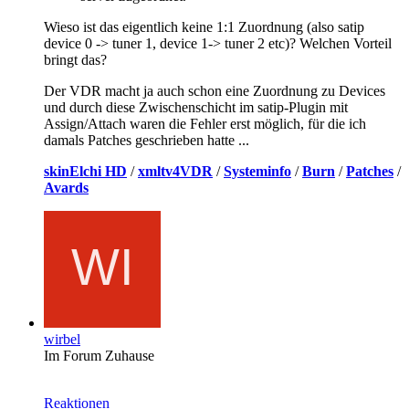
Wieso ist das eigentlich keine 1:1 Zuordnung (also satip
device 0 -> tuner 1, device 1-> tuner 2 etc)? Welchen Vorteil
bringt das?
Der VDR macht ja auch schon eine Zuordnung zu Devices
und durch diese Zwischenschicht im satip-Plugin mit
Assign/Attach waren die Fehler erst möglich, für die ich
damals Patches geschrieben hatte ...
skinElchi HD
/
xmltv4VDR
/
Systeminfo
/
Burn
/
Patches
/
Avards
wirbel
Im Forum Zuhause
Reaktionen