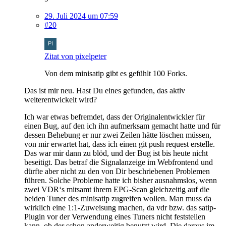
29. Juli 2024 um 07:59
#20
Zitat von pixelpeter
Von dem minisatip gibt es gefühlt 100 Forks.
Das ist mir neu. Hast Du eines gefunden, das aktiv
weiterentwickelt wird?
Ich war etwas befremdet, dass der Originalentwickler für
einen Bug, auf den ich ihn aufmerksam gemacht hatte und für
dessen Behebung er nur zwei Zeilen hätte löschen müssen,
von mir erwartet hat, dass ich einen git push request erstelle.
Das war mir dann zu blöd, und der Bug ist bis heute nicht
beseitigt. Das betraf die Signalanzeige im Webfrontend und
dürfte aber nicht zu den von Dir beschriebenen Problemen
führen. Solche Probleme hatte ich bisher ausnahmslos, wenn
zwei VDR‘s mitsamt ihrem EPG-Scan gleichzeitig auf die
beiden Tuner des minisatip zugreifen wollen. Man muss da
wirklich eine 1:1-Zuweisung machen, da vdr bzw. das satip-
Plugin vor der Verwendung eines Tuners nicht feststellen
kann, ob der schon anderweitig benutzt wird. Die daraus im