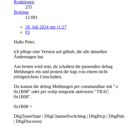
Reaktionen
255
Beiträge
12.091
28. Juli 2024 um 11:27
#3
Hallo Peter,
ich pflege eine Version auf github, die alle aktuellen
Änderungen hat.
Am besten wird sein, du schaltest die passenden debug
Meldungen ein und postest die logs von einem nicht
erfolgreichem Umschalten.
Du kannst die debug Meldungen per commandline mit "-t
0x1B08" oder per svdrp temporär aktivieren "TRAC
0x1B08".
0x1B08 =
DbgTunerState | DbgChannelSwitching | DbgRtcp | DbgPids
| DbgDiscovery