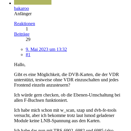
bakaroo
Anfänger
Reaktionen
1
Beiträge
29
9. Mai 2023 um 13:32
#1
Hallo,
Gibt es eine Möglichkeit, die DVB-Karten, die der VDR
unterstützt, testweise ohne VDR einzuschalten und jedes
Frontend einzeln anzusteuern?
Ich würde gern checken, ob die Ebenen-Umschaltung bei
allen F-Buchsen funktioniert.
Ich habe mich schon mit w_scan, szap und dvb-fe-tools
versucht, aber ich bekomme trotz laut lsmod geladener
Module keine LNB-Spannung aus den Karten.
Ich habe das nun mit TBS-6902, 6982 und 6985 (also