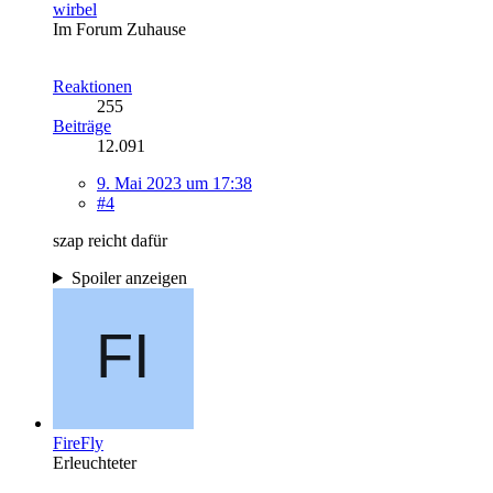
wirbel
Im Forum Zuhause
Reaktionen
255
Beiträge
12.091
9. Mai 2023 um 17:38
#4
szap reicht dafür
Spoiler anzeigen
FireFly
Erleuchteter