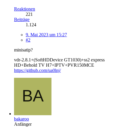
Reaktionen
221
Beiträge
1.124
9. Mai 2023 um 15:27
#2
minisatip?
vdr-2.8.1+(SoftHDDevice GT1030)+ss2 express
HD+Behold TV H7+IPTV+PVR150MCE
https://github.com/ua0lnj/
bakaroo
Anfänger