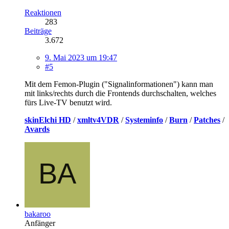
Reaktionen
283
Beiträge
3.672
9. Mai 2023 um 19:47
#5
Mit dem Femon-Plugin ("Signalinformationen") kann man
mit links/rechts durch die Frontends durchschalten, welches
fürs Live-TV benutzt wird.
skinElchi HD
/
xmltv4VDR
/
Systeminfo
/
Burn
/
Patches
/
Avards
bakaroo
Anfänger