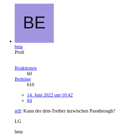
beta
Profi
Reaktionen
60
Beiträge
610
14. Juni 2022 um 10:42
#4
rell
: Kann der drm-Treiber inzwischen Passthrough?
LG
beta