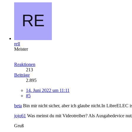
rell
Meister
Reaktionen
213
Beiträge
2.895
14. Juni 2022 um 11:11
#5
beta
Bin mir nicht sicher, aber ich glaube nicht.In LibreELEC is
jojo61
Was meinst du mit Videotreiber? Als Ausgabedevice nutz
Gruß