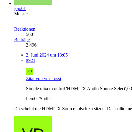
jojo61
Meister
Reaktionen
560
Beiträge
2.496
2. Juni 2024 um 13:05
#921
Zitat von vdr_rossi
Simple mixer control 'HDMITX Audio Source Select',0 C
Item0: 'Spdif'
Da scheint die HDMITX Source falsch zu sitzen. Das sollte mein 