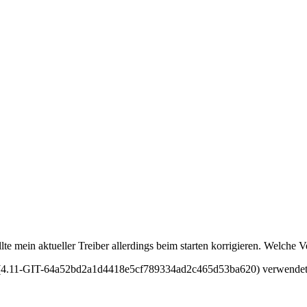
e mein aktueller Treiber allerdings beim starten korrigieren. Welche Ve
d (4.11-GIT-64a52bd2a1d4418e5cf789334ad2c465d53ba620) verwendet