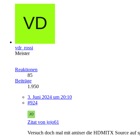
vdr_rossi
Meister
Reaktionen
85
Beiträge
1.950
3. Juni 2024 um 20:10
#924
Zitat von jojo61
Versuch doch mal mit amixer die HDMITX Source auf spd