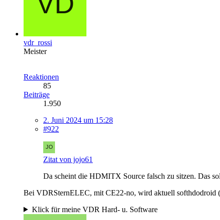
vdr_rossi
Meister
Reaktionen
85
Beiträge
1.950
2. Juni 2024 um 15:28
#922
Zitat von jojo61
Da scheint die HDMITX Source falsch zu sitzen. Das sollt
Bei VDRSternELEC, mit CE22-no, wird aktuell softhdodroi
Klick für meine VDR Hard- u. Software