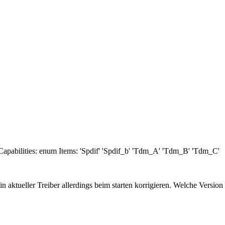
apabilities: enum Items: 'Spdif' 'Spdif_b' 'Tdm_A' 'Tdm_B' 'Tdm_C'
aktueller Treiber allerdings beim starten korrigieren. Welche Version 