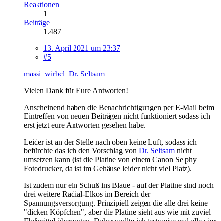
Reaktionen
1
Beiträge
1.487
13. April 2021 um 23:37
#5
massi
wirbel
Dr. Seltsam
Vielen Dank für Eure Antworten!
Anscheinend haben die Benachrichtigungen per E-Mail beim
Eintreffen von neuen Beiträgen nicht funktioniert sodass ich
erst jetzt eure Antworten gesehen habe.
Leider ist an der Stelle nach oben keine Luft, sodass ich
befürchte das ich den Vorschlag von
Dr. Seltsam
nicht
umsetzen kann (ist die Platine von einem Canon Selphy
Fotodrucker, da ist im Gehäuse leider nicht viel Platz).
Ist zudem nur ein Schuß ins Blaue - auf der Platine sind noch
drei weitere Radial-Elkos im Bereich der
Spannungsversorgung. Prinzipiell zeigen die alle drei keine
"dicken Köpfchen", aber die Platine sieht aus wie mit zuviel
Flußmittel überzogen. Daher wollte ich testweise mal alle vier