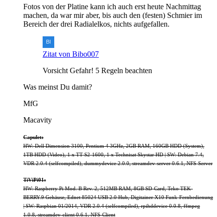
Fotos von der Platine kann ich auch erst heute Nachmittag
machen, da war mir aber, bis auch den (festen) Schmier im
Bereich der drei Radialelkos, nichts aufgefallen.
Zitat von Bibo007
Vorsicht Gefahr! 5 Regeln beachten
Was meinst Du damit?
MfG
Macavity
Capulet:
HW: Dell Dimension 3100, Pentium 4 3GHz, 2GB RAM, 160GB HDD (System),
1TB HDD (Video), 1 x TT S2-1600, 1 x Technisat Skystar HD | SW: Debian 7.4,
VDR 2.0.4 (selfcompiled), dummydevice 2.0.0, streamdev-server 0.6.1, NFS-Server
TiViPi01:
HW: Raspberry Pi Mod. B Rev. 2, 512MB RAM, 8GB SD-Card, Teko TEK-
BERRY.9 Gehäuse, Ednet 85024 USB 2.0 Hub, Digitainer X10 Funk-Fernbedienung
| SW: Raspbian 01/2014, VDR 2.0.4 (selfcompiled), rpihddevice 0.0.8, ffmpeg
1.0.8, streamdev-client 0.6.1, NFS-Client