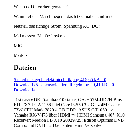
Was hast Du vorher gemacht?
Wann lief das Maschinegerät das letzte mal einandfrei?
Netzteil das richtige Strom, Spannung AC, DC?
Mal messen. Mit Ozilloskop.
MfG
Markus
Dateien
Sicherheitsregeln elektrotechnik.png
416,65 kB – 0
Downloads
5_lebenswichtige_Regeln.jpg
29,41 kB – 0
Downloads
Test easyVDR: 5-alpha-010 stable, GA-H55M-UD2H Bios
F11 TX7 LGA 1156 Intel Core i3-550 3,2 GHz 4M Cache
73W CPU Mark 2829 4 GB DDR; ASUS GT1030 =>
Yamaha RX-V473 über HDMI =>HDMI Samsung 40", X10
Receiver; Medion FB X10 20029725; Edison Optimus DVB
Combo mit DVB-T2 Dachantenne mit Verstärker