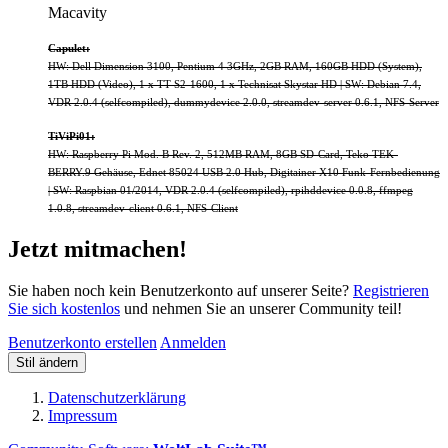
Macavity
Capulet:
HW: Dell Dimension 3100, Pentium 4 3GHz, 2GB RAM, 160GB HDD (System),
1TB HDD (Video), 1 x TT S2-1600, 1 x Technisat Skystar HD | SW: Debian 7.4,
VDR 2.0.4 (selfcompiled), dummydevice 2.0.0, streamdev-server 0.6.1, NFS-Server
TiViPi01:
HW: Raspberry Pi Mod. B Rev. 2, 512MB RAM, 8GB SD-Card, Teko TEK-
BERRY.9 Gehäuse, Ednet 85024 USB 2.0 Hub, Digitainer X10 Funk-Fernbedienung
| SW: Raspbian 01/2014, VDR 2.0.4 (selfcompiled), rpihddevice 0.0.8, ffmpeg
1.0.8, streamdev-client 0.6.1, NFS-Client
Jetzt mitmachen!
Sie haben noch kein Benutzerkonto auf unserer Seite?
Registrieren
Sie sich kostenlos
und nehmen Sie an unserer Community teil!
Benutzerkonto erstellen
Anmelden
Stil ändern
Datenschutzerklärung
Impressum