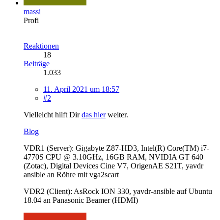
massi
Profi
Reaktionen
18
Beiträge
1.033
11. April 2021 um 18:57
#2
Vielleicht hilft Dir
das hier
weiter.
Blog
VDR1 (Server): Gigabyte Z87-HD3, Intel(R) Core(TM) i7-
4770S CPU @ 3.10GHz, 16GB RAM, NVIDIA GT 640
(Zotac), Digital Devices Cine V7, OrigenAE S21T, yavdr
ansible an Röhre mit vga2scart
VDR2 (Client): AsRock ION 330, yavdr-ansible auf Ubuntu
18.04 an Panasonic Beamer (HDMI)