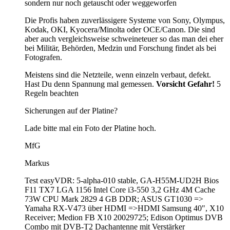
sondern nur noch getauscht oder weggeworfen
Die Profis haben zuverlässigere Systeme von Sony, Olympus,
Kodak, OKI, Kyocera/Minolta oder OCE/Canon. Die sind
aber auch vergleichsweise schweineteuer so das man dei eher
bei Militär, Behörden, Medzin und Forschung findet als bei
Fotografen.
Meistens sind die Netzteile, wenn einzeln verbaut, defekt.
Hast Du denn Spannung mal gemessen.
Vorsicht Gefahr!
5
Regeln beachten
Sicherungen auf der Platine?
Lade bitte mal ein Foto der Platine hoch.
MfG
Markus
Test easyVDR: 5-alpha-010 stable, GA-H55M-UD2H Bios
F11 TX7 LGA 1156 Intel Core i3-550 3,2 GHz 4M Cache
73W CPU Mark 2829 4 GB DDR; ASUS GT1030 =>
Yamaha RX-V473 über HDMI =>HDMI Samsung 40", X10
Receiver; Medion FB X10 20029725; Edison Optimus DVB
Combo mit DVB-T2 Dachantenne mit Verstärker