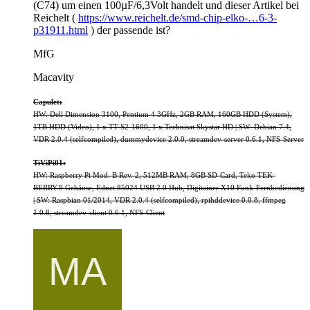
(C74) um einen 100µF/6,3Volt handelt und dieser Artikel bei
Reichelt (
https://www.reichelt.de/smd-chip-elko-…6-3-
p31911.html
) der passende ist?
MfG
Macavity
Capulet:
HW: Dell Dimension 3100, Pentium 4 3GHz, 2GB RAM, 160GB HDD (System),
1TB HDD (Video), 1 x TT S2-1600, 1 x Technisat Skystar HD | SW: Debian 7.4,
VDR 2.0.4 (selfcompiled), dummydevice 2.0.0, streamdev-server 0.6.1, NFS-Server
TiViPi01:
HW: Raspberry Pi Mod. B Rev. 2, 512MB RAM, 8GB SD-Card, Teko TEK-
BERRY.9 Gehäuse, Ednet 85024 USB 2.0 Hub, Digitainer X10 Funk-Fernbedienung
| SW: Raspbian 01/2014, VDR 2.0.4 (selfcompiled), rpihddevice 0.0.8, ffmpeg
1.0.8, streamdev-client 0.6.1, NFS-Client