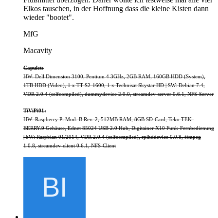
Elkos tauschen, in der Hoffnung dass die kleine Kisten dann
wieder "bootet".
MfG
Macavity
Capulet:
HW: Dell Dimension 3100, Pentium 4 3GHz, 2GB RAM, 160GB HDD (System),
1TB HDD (Video), 1 x TT S2-1600, 1 x Technisat Skystar HD | SW: Debian 7.4,
VDR 2.0.4 (selfcompiled), dummydevice 2.0.0, streamdev-server 0.6.1, NFS-Server
TiViPi01:
HW: Raspberry Pi Mod. B Rev. 2, 512MB RAM, 8GB SD-Card, Teko TEK-
BERRY.9 Gehäuse, Ednet 85024 USB 2.0 Hub, Digitainer X10 Funk-Fernbedienung
| SW: Raspbian 01/2014, VDR 2.0.4 (selfcompiled), rpihddevice 0.0.8, ffmpeg
1.0.8, streamdev-client 0.6.1, NFS-Client