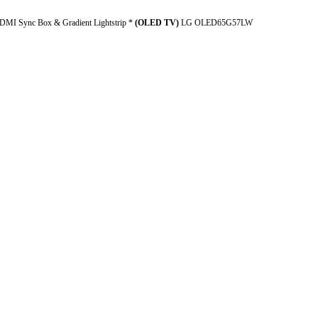
MI Sync Box & Gradient Lightstrip *
(OLED TV)
LG OLED65G57LW