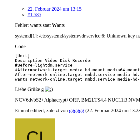
22. Februar 2024 um 13:15
#1.585
Fehler: wants statt
W
ants
systemd[1]: /etc/systemd/system/vdr.service:6: Unknown key nam
Code
wants=network-online.target nmbd.service media-hd-
Liebe Grüße g
NCV6dvbS2+Alphacrypt+ORF, BM2LTS4.4 NUC11i3 NVM
Einmal editiert, zuletzt von
gggggg
(
22. Februar 2024 um 13:2