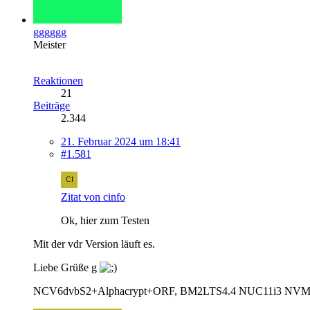
gggggg
Meister
Reaktionen
21
Beiträge
2.344
21. Februar 2024 um 18:41
#1.581
Zitat von cinfo
Ok, hier zum Testen
Mit der vdr Version läuft es.
Liebe Grüße g
NCV6dvbS2+Alphacrypt+ORF, BM2LTS4.4 NUC11i3 NVM