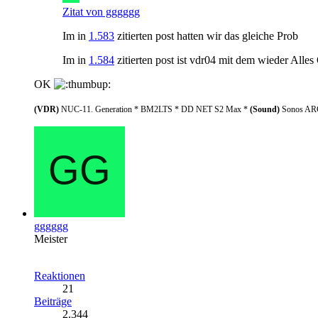
Zitat von gggggg
Im in
1.583
zitierten post hatten wir das gleiche Prob
Im in
1.584
zitierten post ist vdr04 mit dem wieder Alle
OK
(VDR)
NUC-11. Generation * BM2LTS * DD NET S2 Max *
(Sound)
Sonos ARC
gggggg
Meister
Reaktionen
21
Beiträge
2.344