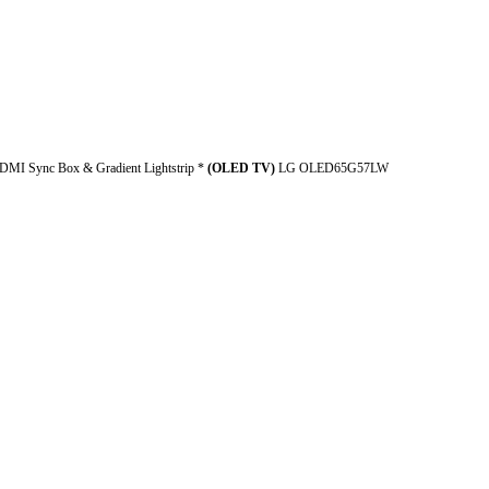
MI Sync Box & Gradient Lightstrip *
(OLED TV)
LG OLED65G57LW