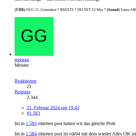
(VDR)
NUC-11. Generation * BM2LTS * DD NET S2 Max *
(Sound)
Sonos ARC
gggggg
Meister
Reaktionen
21
Beiträge
2.344
21. Februar 2024 um 19:43
#1.583
Im in
1.583
zitierten post hatten wir das gleiche Prob
Im in
1.584
zitierten post ist vdr04 mit dem wieder Alles OK ist