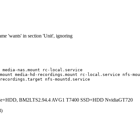
e 'wants' in section 'Unit', ignoring
recordings.target nfs-mountd.service
e+HDD, BM2LTS2.94.4 AVG1 T7400 SSD+HDD NvidiaGT720
8
)