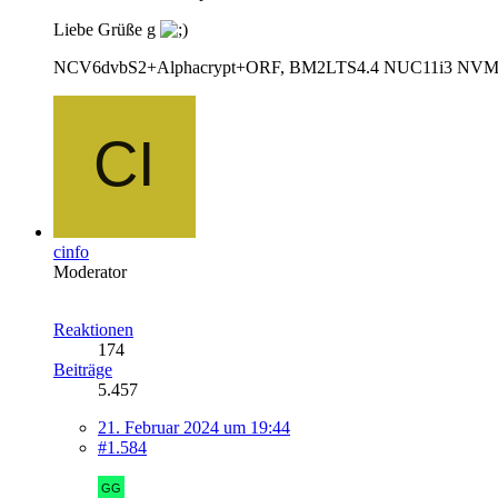
Liebe Grüße g
NCV6dvbS2+Alphacrypt+ORF, BM2LTS4.4 NUC11i3 NVM
cinfo
Moderator
Reaktionen
174
Beiträge
5.457
21. Februar 2024 um 19:44
#1.584