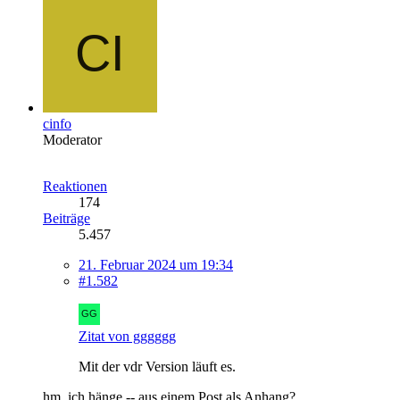
cinfo
Moderator
Reaktionen
174
Beiträge
5.457
21. Februar 2024 um 19:34
#1.582
Zitat von gggggg
Mit der vdr Version läuft es.
hm. ich hänge -- aus einem Post als Anhang?