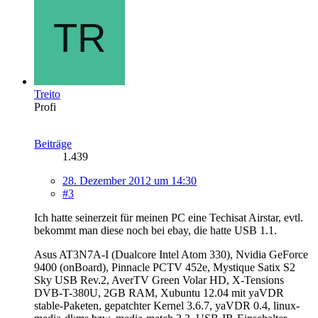
Treito
Profi
Beiträge
1.439
28. Dezember 2012 um 14:30
#3
Ich hatte seinerzeit für meinen PC eine Techisat Airstar, evtl.
bekommt man diese noch bei ebay, die hatte USB 1.1.
Asus AT3N7A-I (Dualcore Intel Atom 330), Nvidia GeForce
9400 (onBoard), Pinnacle PCTV 452e, Mystique Satix S2
Sky USB Rev.2, AverTV Green Volar HD, X-Tensions
DVB-T-380U, 2GB RAM, Xubuntu 12.04 mit yaVDR
stable-Paketen, gepatchter Kernel 3.6.7, yaVDR 0.4, linux-