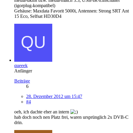
media-dkms bzw. media-match 3.3, USB-IR-Einschalter
(igorplug-kompatibel)
Gehäuse: Maxdata Favorit 5000i, Antennen: Strong SRT Ant
15 Eco, Selfsat HD30D4
queeek
Anfänger
Beiträge
6
28. Dezember 2012 um 15:47
#4
oeh, ich dachte eher an intern
hab doch noch nen Platz frei, waren ursprünglich 2x DVB-C
drin.