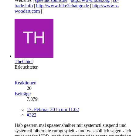
Websites |
speefak.spdns.de
|
http://www.itoss.org
|
cc-
trade.info
|
http://www.bike2change.de
|
http://www.x-
woodart.com
|
TheChief
Erleuchteter
Reaktionen
20
Beiträge
7.879
17. Februar 2015 um 11:02
#322
Hab gestern mal spassenshalber mit systemctl suspend und
systemctl hibernate rumgespielt - und was soll ich sagen - ich