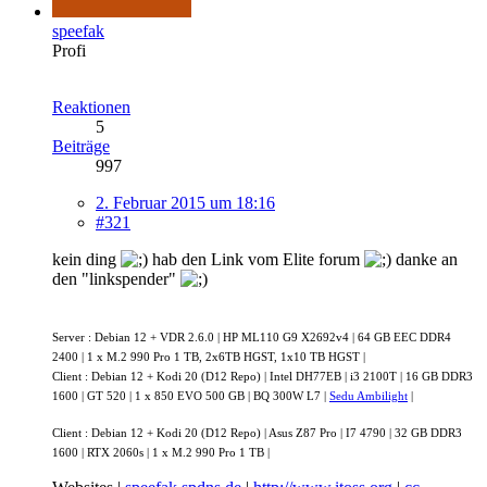
speefak
Profi
Reaktionen
5
Beiträge
997
2. Februar 2015 um 18:16
#321
kein ding
hab den Link vom Elite forum
danke an
den "linkspender"
Server : Debian 12 + VDR 2.6.0 | HP ML110 G9 X2692v4 | 64 GB EEC DDR4
2400 | 1 x M.2 990 Pro 1 TB, 2x6TB HGST, 1x10 TB HGST |
Client : Debian 12 + Kodi 20 (D12 Repo) | Intel DH77EB | i3 2100T | 16 GB DDR3
1600 | GT 520 | 1 x 850 EVO 500 GB | BQ 300W L7 |
Sedu Ambilight
|
Client : Debian 12 + Kodi 20 (D12 Repo) | Asus Z87 Pro | I7 4790 | 32 GB DDR3
1600 | RTX 2060s | 1 x M.2 990 Pro 1 TB |