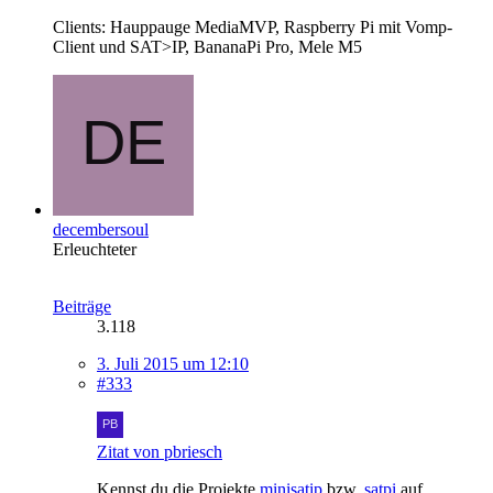
Clients: Hauppauge MediaMVP, Raspberry Pi mit Vomp-
Client und SAT>IP, BananaPi Pro, Mele M5
decembersoul
Erleuchteter
Beiträge
3.118
3. Juli 2015 um 12:10
#333
Zitat von pbriesch
Kennst du die Projekte
minisatip
bzw.
satpi
auf