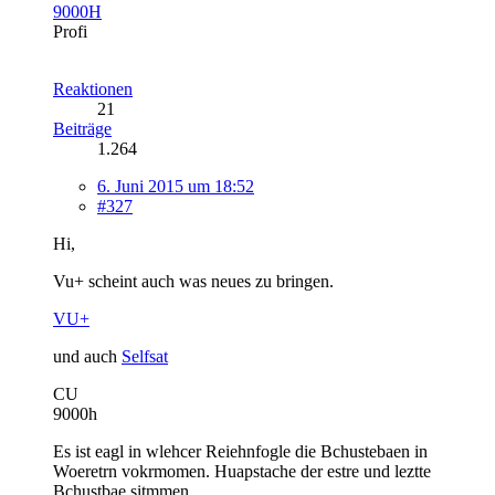
9000H
Profi
Reaktionen
21
Beiträge
1.264
6. Juni 2015 um 18:52
#327
Hi,
Vu+ scheint auch was neues zu bringen.
VU+
und auch
Selfsat
CU
9000h
Es ist eagl in wlehcer Reiehnfogle die Bchustebaen in
Woeretrn vokrmomen. Huapstache der estre und leztte
Bchustbae sitmmen.