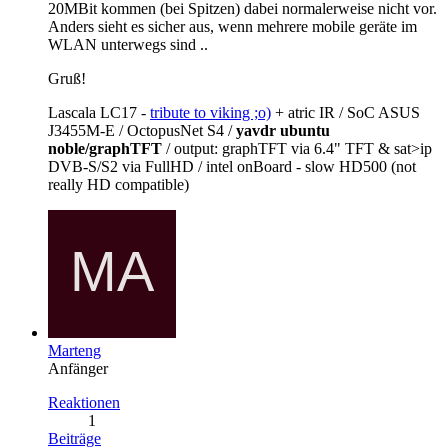
20MBit kommen (bei Spitzen) dabei normalerweise nicht vor.
Anders sieht es sicher aus, wenn mehrere mobile geräte im
WLAN unterwegs sind ..
Gruß!
Lascala LC17 -
tribute to viking ;o)
+ atric IR / SoC ASUS
J3455M-E / OctopusNet S4 /
yavdr ubuntu
noble/graphTFT
/ output: graphTFT via 6.4" TFT & sat>ip
DVB-S/S2 via FullHD / intel onBoard - slow HD500 (not
really HD compatible)
Marteng
Anfänger
Reaktionen
1
Beiträge