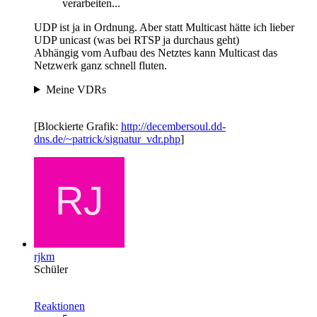
verarbeiten...
UDP ist ja in Ordnung. Aber statt Multicast hätte ich lieber
UDP unicast (was bei RTSP ja durchaus geht)
Abhängig vom Aufbau des Netztes kann Multicast das
Netzwerk ganz schnell fluten.
Meine VDRs
[Blockierte Grafik:
http://decembersoul.dd-
dns.de/~patrick/signatur_vdr.php
]
rjkm
Schüler
Reaktionen