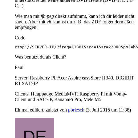
unterstützt leider keine anderen DVB-Geräte (DVB-T, DVB-
C,..).
Wie man mit
ffmpeg
direkt aufnimmt, kann ich dir leider nicht
sagen. Aber mit
vlc
kannst du z. B. das ZDF folgendermaßen
empfangen:
Code
rtsp://SERVER-IP/?freq=11361&src=1&sr=22000&pol=h&
Was benutzt du als Client?
Paul
Server: Raspberry Pi, Acer Aspire easyStore H340, DIGIBIT
R1 SAT>IP
Clients: Hauppauge MediaMVP, Raspberry Pi mit Vomp-
Client und SAT>IP, BananaPi Pro, Mele M5
Einmal editiert, zuletzt von
pbriesch
(
3. Juli 2015 um 11:38
)