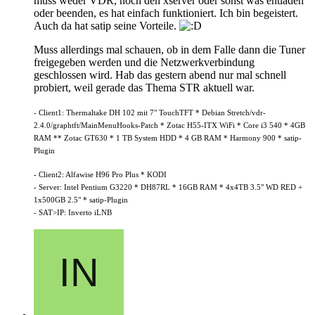
muss weder VDR, noch den xserver oder sonst was entladen
oder beenden, es hat einfach funktioniert. Ich bin begeistert.
Auch da hat satip seine Vorteile.
Muss allerdings mal schauen, ob in dem Falle dann die Tuner
freigegeben werden und die Netzwerkverbindung
geschlossen wird. Hab das gestern abend nur mal schnell
probiert, weil gerade das Thema STR aktuell war.
- Client1: Thermaltake DH 102 mit 7" TouchTFT * Debian Stretch/vdr-
2.4.0/graphtft/MainMenuHooks-Patch * Zotac H55-ITX WiFi * Core i3 540 * 4GB
RAM ** Zotac GT630 * 1 TB System HDD * 4 GB RAM * Harmony 900 * satip-
Plugin
- Client2: Alfawise H96 Pro Plus * KODI
- Server: Intel Pentium G3220 * DH87RL * 16GB RAM * 4x4TB 3.5" WD RED +
1x500GB 2.5" * satip-Plugin
- SAT>IP: Inverto iLNB