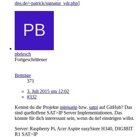
dns.de/~patrick/signatur_vdr.php
]
pbriesch
Fortgeschrittener
Beiträge
371
3. Juli 2015 um 12:02
#332
Kennst du die Projekte
minisatip
bzw.
satpi
auf GitHub? Das
sind quelloffene SAT>IP Server Implementationen. Das
könnte für dich interessant sein, wenn du tief einsteigen willst.
Server: Raspberry Pi, Acer Aspire easyStore H340, DIGIBIT
R1 SAT>IP