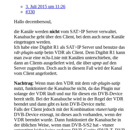
3. Juli 2015 um 11:26
#330
Hallo decembersoul,
die Kanäle werden
nicht
vom SAT>IP Server verwaltet.
Kanalsuche geht über den Client, bei dem auch neue Kanäle
eingetragen werden.
Ich habe eine Digibit R1 als SAT>IP Server und benutze das
vdr-plugin-satip
beim VDR als Client. Dem Digibit R1 kann
man zwar eine
m3u
-Liste mit Kanälen unterschieben, die
dann an Clients ausgeliefert wird, die über
upnp
auf den
Server zugreifen. Doch auch in diesem Fall wird der Kanal
vom Client angefordert.
Nachtrag
: Wenn man den VDR mit dem
vdr-plugin-satip
nutzt, funktioniert die Kanalsuche nicht, da das Plugin nur
solange der VDR läuft und nur für diesen ein DVB-Device
bereit stellt. Bei der Kanalsuche wird in der Regel der VDR
beendet und dann gibt es kein DVB-Device mehr.
Falls der Client jedoch mit der Kombination
vtuner/satip
ein
DVB-Device erzeugt, ist dieses auch vorhanden, wenn der
VDR beendet wurde. Dann funktioniert die Kanalsuche in
der üblichen Weise, wenn man DVB-S/S2 hat - vtuner