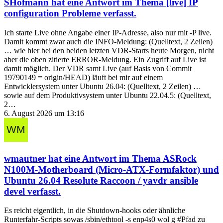
SHofmann
hat eine Antwort im Thema
[live] IP
configuration Probleme
verfasst.
Ich starte Live ohne Angabe einer IP-Adresse, also nur mit -P live.
Damit kommt zwar auch die INFO-Meldung: (Quelltext, 2 Zeilen)
… wie hier bei den beiden letzten VDR-Starts heute Morgen, nicht
aber die oben zitierte ERROR-Meldung. Ein Zugriff auf Live ist
damit möglich. Der VDR samt Live (auf Basis von Commit
19790149 = origin/HEAD) läuft bei mir auf einem
Entwicklersystem unter Ubuntu 26.04: (Quelltext, 2 Zeilen) …
sowie auf dem Produktivsystem unter Ubuntu 22.04.5: (Quelltext,
2…
6. August 2026 um 13:16
wmautner
hat eine Antwort im Thema
ASRock
N100M-Motherboard (Micro-ATX-Formfaktor) und
Ubuntu 26.04 Resolute Raccoon / yavdr ansible
devel
verfasst.
Es reicht eigentlich, in die Shutdown-hooks oder ähnliche
Runterfahr-Scripts sowas /sbin/ethtool -s enp4s0 wol g #Pfad zu