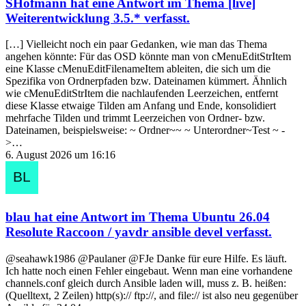
SHofmann
hat eine Antwort im Thema
[live]
Weiterentwicklung 3.5.*
verfasst.
[…] Vielleicht noch ein paar Gedanken, wie man das Thema
angehen könnte: Für das OSD könnte man von cMenuEditStrItem
eine Klasse cMenuEditFilenameItem ableiten, die sich um die
Spezifika von Ordnerpfaden bzw. Dateinamen kümmert. Ähnlich
wie cMenuEditStrItem die nachlaufenden Leerzeichen, entfernt
diese Klasse etwaige Tilden am Anfang und Ende, konsolidiert
mehrfache Tilden und trimmt Leerzeichen von Ordner- bzw.
Dateinamen, beispielsweise: ~ Ordner~~ ~ Unterordner~Test ~ -
>…
6. August 2026 um 16:16
blau
hat eine Antwort im Thema
Ubuntu 26.04
Resolute Raccoon / yavdr ansible devel
verfasst.
@seahawk1986 @Paulaner @FJe Danke für eure Hilfe. Es läuft.
Ich hatte noch einen Fehler eingebaut. Wenn man eine vorhandene
channels.conf gleich durch Ansible laden will, muss z. B. heißen:
(Quelltext, 2 Zeilen) http(s):// ftp://, and file:// ist also neu gegenüber